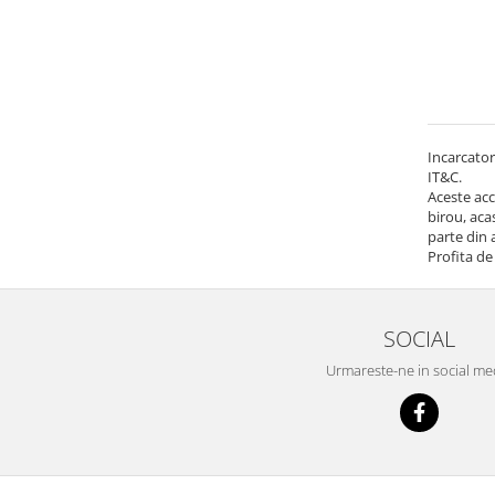
Incarcator
IT&C.
Aceste acc
birou, aca
parte din 
Profita de
SOCIAL
Urmareste-ne in social me