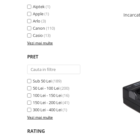
Gripuri
Aiptek
(1)
Apple
(1)
Incarca
Laptop
Arlo
(3)
POS/Scanere coduri de bare
Canon
(110)
Casio
(13)
Scule electrice
Vezi mai multe
Smartwatch
Incarcatoare
PRET
Aparate foto
Aspiratoare
Sub 50 Lei
(189)
Camere video
50 Lei - 100 Lei
(200)
Diverse
100 Lei - 150 Lei
(16)
Scule electrice
150 Lei - 200 Lei
(41)
300 Lei - 400 Lei
(1)
tableta
Vezi mai multe
Telefoane mobile
RATING
Produse de bucatarie kjøk
Accesorii kjøk