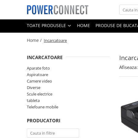
Toate Produsele
TOATE PRODUSELE
HOME
PRODUSE DE BUCATA
Sisteme filtrare apa
Home /
Incarcatoare
Sisteme filtrare apa
Accesorii
Incarc
INCARCATOARE
Acumulatori
Afiseaza:
Aparate foto
Aparate foto
Aspiratoare
Camere video
Camere video
Telefoane mobile
Diverse
Scule electrice
Aspiratoare
tableta
Diverse
Telefoane mobile
Adaptoare
PRODUCATORI
Boxe portabile
Console