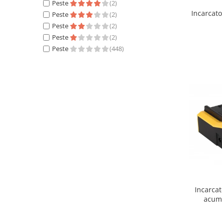
Peste
(2)
Incarcat
Cutite kjøk
Peste
(2)
Peste
(2)
Pachete Promo
Peste
(2)
Incarcatoare & acumulatori
Peste
(448)
Bec LED
E14
E27
Blițuri și lumini foto/video
Cablu date
tableta
Telefoane mobile
Casti
Telefoane mobile
Custi aparate foto-video
Incarca
Incarcatoare auto
acumu
Telefoane mobile