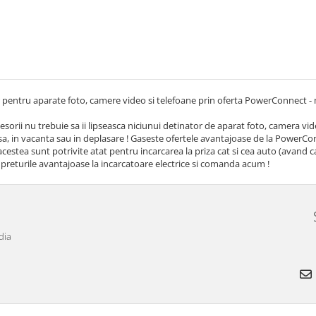
 pentru aparate foto, camere video si telefoane prin oferta PowerConnect - m
esorii nu trebuie sa ii lipseasca niciunui detinator de aparat foto, camera vid
sa, in vacanta sau in deplasare ! Gaseste ofertele avantajoase de la PowerC
acestea sunt potrivite atat pentru incarcarea la priza cat si cea auto (avand c
 preturile avantajoase la incarcatoare electrice si comanda acum !
dia