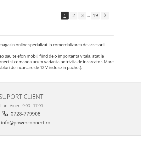
1
2
3
19
...
agazin online specializat in comercializarea de accesorii
eo sau telefon mobil, fiind de o importanta vitala, atat la
onnect si comanda acum varianta potrivita de incarcator. Mare
abluri de incarcare de 12 V incluse in pachet).
SUPORT CLIENTI
Luni-Vineri: 9.00 - 17.00
0728-779908
info@powerconnect.ro