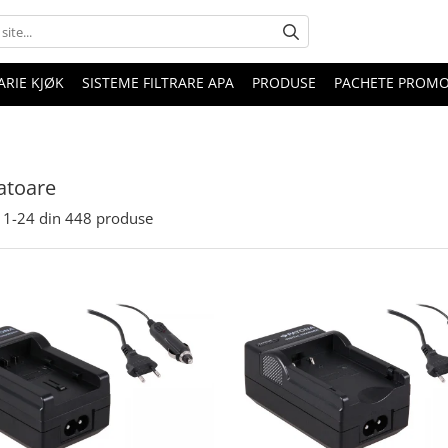
RIE KJØK
SISTEME FILTRARE APA
PRODUSE
PACHETE PROM
atoare
1-
24
din
448
produse