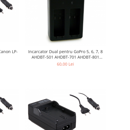
Canon LP-
Incarcator Dual pentru GoPro 5, 6, 7, 8
AHDBT-501 AHDBT-701 AHDBT-801
Patona
60,00 Lei