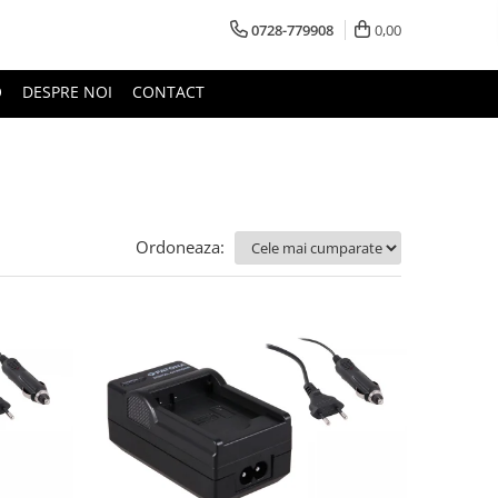
0728-779908
0,00
O
DESPRE NOI
CONTACT
Ordoneaza: