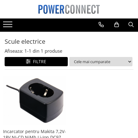
Toate Produsele
Sisteme filtrare apa
Scule electrice
Sisteme filtrare apa
Accesorii
Afiseaza:
1-
1
din
1
produse
Acumulatori
FILTRE
Aparate foto
Camere video
Telefoane mobile
Aspiratoare
Diverse
Adaptoare
Boxe portabile
Incarcator pentru Makita 7,2V-
Console
18V NI-CD NiMh Li-Ion DC9711