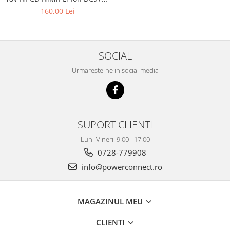
Patona
Gripuri
160,00 Lei
Laptop
POS/Scanere coduri de bare
SOCIAL
Scule electrice
Urmareste-ne in social media
Smartwatch
Incarcatoare
Aparate foto
Aspiratoare
SUPORT CLIENTI
Camere video
Luni-Vineri: 9.00 - 17.00
Diverse
0728-779908
info@powerconnect.ro
Scule electrice
tableta
Telefoane mobile
MAGAZINUL MEU
Produse de bucatarie kjøk
CLIENTI
Accesorii kjøk