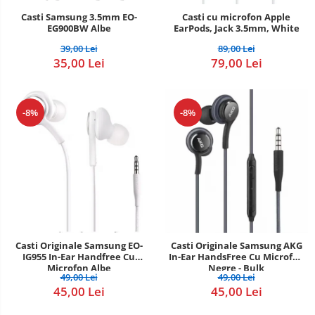
Casti Samsung 3.5mm EO-
Casti cu microfon Apple
POS/Scanere coduri de bare
EG900BW Albe
EarPods, Jack 3.5mm, White
Scule electrice
39,00 Lei
89,00 Lei
35,00 Lei
79,00 Lei
Smartwatch
-8%
-8%
Casti Originale Samsung EO-
Casti Originale Samsung AKG
IG955 In-Ear Handfree Cu
In-Ear HandsFree Cu Microfon
Microfon Albe
Negre - Bulk
49,00 Lei
49,00 Lei
45,00 Lei
45,00 Lei