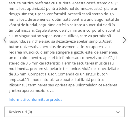
asculta muzica preferată cu ușurință. Această cască stereo de 3,5
mm a fost optimizată pentru telefonul dumneavoastră și are un
design uimitor, ușor și confortabil. Această cască stereo de 3,5
mm a fost, de asemenea, optimizată pentru a anula zgomotul de
vânt și de fundal, asigurând astfel o calitate a sunetului clară în
timpul mișcării. Căștile stereo de 3,5 mm au încorporat un control
cu ​​un singur buton super ușor de utilizat, care va permite să
răspundă, să încheie sau să dezactiveze apeluri simplu. Acest
buton universal va permite, de asemenea, întreruperea sau
redarea muzicii cu o simplă atingere și găzduiește, de asemenea,
un microfon pentru apeluri telefonice sau comenzi vocale. Căști
stereo de 3,5 mm caracteristici: Permite ascultarea muzicii sau
multimedia, precum și apelurile telefonice. Mufă de conectivitate
de 3,5 mm. Compact și ușor. Comandă cu un singur buton,
amplasată în mod natural, care poate fi utilizată pentru:
Răspunsul, terminarea sau oprirea apelurilor telefonice Redarea
și întreruperea muzicii dvs.
Informatii conformitate produs
Review-uri
(0)