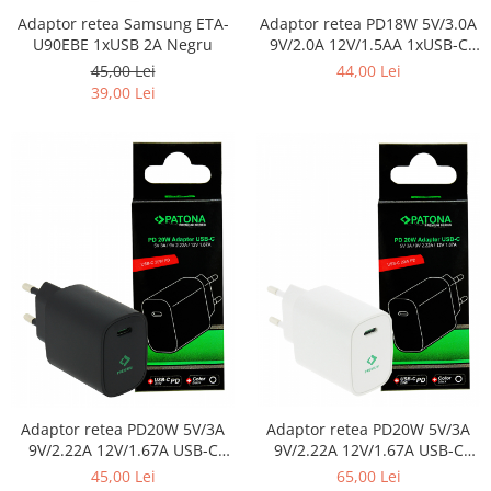
Smartwatch
Adaptor retea Samsung ETA-
Adaptor retea PD18W 5V/3.0A
U90EBE 1xUSB 2A Negru
9V/2.0A 12V/1.5AA 1xUSB-C
1xUSB-A PD3.0 Patona
45,00 Lei
44,00 Lei
Premium
39,00 Lei
Adaptor retea PD20W 5V/3A
Adaptor retea PD20W 5V/3A
9V/2.22A 12V/1.67A USB-C
9V/2.22A 12V/1.67A USB-C
PD3.0 QC3.0 Patona Premium
PD3.0 QC3.0 Patona Premium
65,00 Lei
45,00 Lei