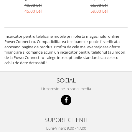
ECC1DU0BBE Original
încărcare pentru LG G6, G5,
49,00 Lei
65,00 Lei
Nexus 5 x 6P, V20 V30 Bulk
45,00 Lei
59,00 Lei
Incarcator pentru telefoane mobile prin oferta magazinului online
PowerConnect.ro. Compatibilitatea telefoanelor poate fi verificata
accesand pagina de produs. Profita de cele mai avantajoase oferte
financiare si comanda acum un incarcator pentru telefonul tau mobil,
de la PowerConnect.ro - alege intre optiunile standard sau cele cu
cablu de date detasabil !
SOCIAL
Urmareste-ne in social media
SUPORT CLIENTI
Luni-Vineri: 9.00 - 17.00