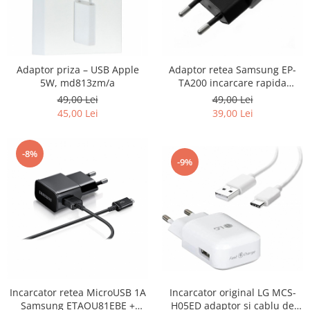
Adaptor priza – USB Apple
Adaptor retea Samsung EP-
5W, md813zm/a
TA200 incarcare rapida
Adaptive Fast Charging
49,00 Lei
49,00 Lei
45,00 Lei
39,00 Lei
-8%
-9%
Incarcator retea MicroUSB 1A
Incarcator original LG MCS-
Samsung ETAOU81EBE +
H05ED adaptor și cablu de