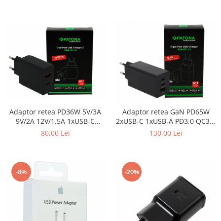
Adaptor retea PD36W 5V/3A
Adaptor retea GaN PD65W
9V/2A 12V/1.5A 1xUSB-C
2xUSB-C 1xUSB-A PD3.0 QC3.0
1xUSB-A PD3.0 QC3.0 Patona
Patona Premium
80,00 Lei
130,00 Lei
Premium
-8%
-20%