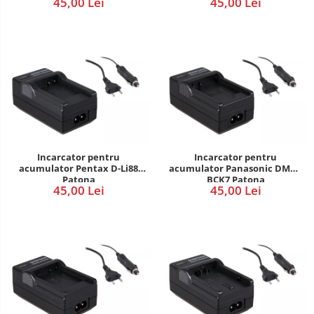
45,00 Lei
45,00 Lei
aparate
Laptop
foto-
Incarcatoare
video
POS/Scanere coduri de bare
auto
Scule electrice
Smartwatch
Aparate foto
Aspiratoare
Camere video
Incarcator pentru
Incarcator pentru
acumulator Pentax D-Li88
acumulator Panasonic DMW-
Diverse
Patona
BCK7 Patona
45,00 Lei
45,00 Lei
Scule electrice
tableta
Telefoane mobile
Accesorii kjøk
Cutite kjøk
Incarcatoare & acumulatori