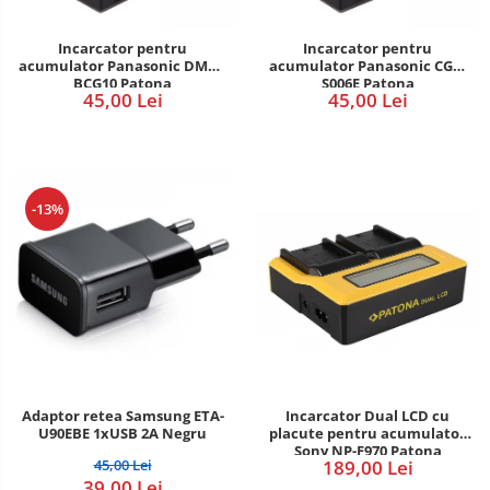
E14
E27
Incarcator pentru
Incarcator pentru
acumulator Panasonic DMW-
acumulator Panasonic CGA-
tableta
BCG10 Patona
S006E Patona
45,00 Lei
45,00 Lei
Telefoane mobile
Telefoane mobile
Telefoane mobile
-13%
Incarcator Dual LCD cu
Adaptor retea Samsung ETA-
placute pentru acumulator
U90EBE 1xUSB 2A Negru
Sony NP-F970 Patona
189,00 Lei
45,00 Lei
39,00 Lei