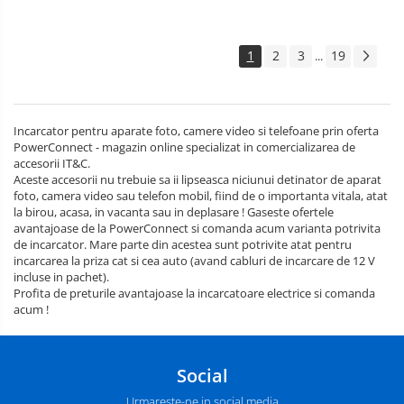
1
2
3
19
...
Incarcator pentru aparate foto, camere video si telefoane prin oferta
PowerConnect - magazin online specializat in comercializarea de
accesorii IT&C.
Aceste accesorii nu trebuie sa ii lipseasca niciunui detinator de aparat
foto, camera video sau telefon mobil, fiind de o importanta vitala, atat
la birou, acasa, in vacanta sau in deplasare ! Gaseste ofertele
avantajoase de la PowerConnect si comanda acum varianta potrivita
de incarcator. Mare parte din acestea sunt potrivite atat pentru
incarcarea la priza cat si cea auto (avand cabluri de incarcare de 12 V
incluse in pachet).
Profita de preturile avantajoase la incarcatoare electrice si comanda
acum !
Social
Urmareste-ne in social media