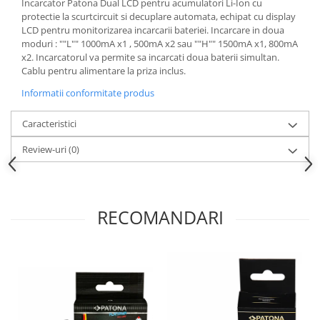
Incarcator Patona Dual LCD pentru acumulatori Li-Ion cu
protectie la scurtcircuit si decuplare automata, echipat cu display
Cutite kjøk
LCD pentru monitorizarea incarcarii bateriei. Incarcare in doua
Pachete Promo
moduri : ""L"" 1000mA x1 , 500mA x2 sau ""H"" 1500mA x1, 800mA
x2. Incarcatorul va permite sa incarcati doua baterii simultan.
Incarcatoare & acumulatori
Cablu pentru alimentare la priza inclus.
Bec LED
Informatii conformitate produs
E14
Caracteristici
E27
Blițuri și lumini foto/video
Review-uri
(0)
Cablu date
tableta
Telefoane mobile
RECOMANDARI
Casti
Telefoane mobile
Custi aparate foto-video
Incarcatoare auto
Telefoane mobile