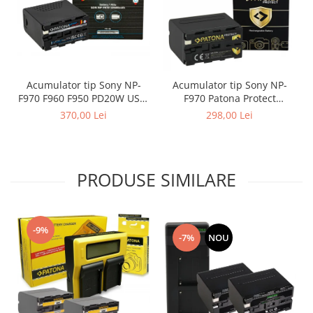
Acumulator tip Sony NP-
Acumulator tip Sony NP-
F970 F960 F950 PD20W USB-
F970 Patona Protect
A 5V/2A 10500mAh Patona
10500mAh
370,00 Lei
298,00 Lei
Platinum
PRODUSE SIMILARE
-9%
-7%
NOU