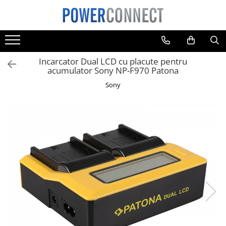
Toate Produsele
Sisteme filtrare apa
Incarcator Dual LCD cu placute pentru
Sisteme filtrare apa
acumulator Sony NP-F970 Patona
Accesorii
Sony
Acumulatori
Aparate foto
Camere video
Telefoane mobile
Aspiratoare
Diverse
Adaptoare
Boxe portabile
Console