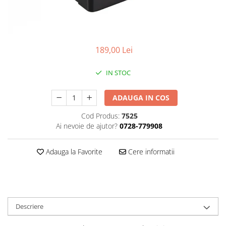
Gripuri
Laptop
POS/Scanere coduri de bare
189,00 Lei
Scule electrice
IN STOC
Smartwatch
Incarcatoare
ADAUGA IN COS
Aparate foto
Cod Produs:
7525
Aspiratoare
Ai nevoie de ajutor?
0728-779908
Camere video
Diverse
Adauga la Favorite
Cere informatii
Scule electrice
tableta
Telefoane mobile
Descriere
Produse de bucatarie kjøk
Accesorii kjøk