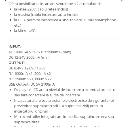
Ofera posibilitatea incarcarii simultane a 2 acumulatori:
la retea 220V (cablu retea inclus)
la masina (cablu incarcare auto inclus)
la USB (permite incarcarea a unei tablete, a unui smartphone,
etc.)
la Micro-USB
INPUT
:
AC 100V-240V 50/60Hz 1500mA (max)
DC 12-24V 3000mA (min)
OUTPUT
:
DC 8.4V / 12.6V / 16.8V
"L" 1000mA x1, 500mA x2
"H" 1500mA x1, 800mA x2
USB Output: DC 5V 2100mA
Display-ul LCD arata nivelul de incarcare a acumulatorului cu
sau fara conectare la sursa de incarcare
Incarcatorul are toate sistemele electronice de siguranta (pt
prevenirea supraincarcarii si a supraincalzirii) precum
incarcatorul original
Microcontroller integrat care impiedica supraincarcarea sau
supraincalzirea