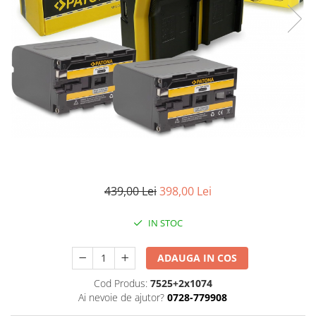
Gripuri
Laptop
POS/Scanere coduri de bare
Scule electrice
Smartwatch
Incarcatoare
Aparate foto
Aspiratoare
Camere video
439,00 Lei
398,00 Lei
Diverse
IN STOC
Scule electrice
tableta
ADAUGA IN COS
Telefoane mobile
Cod Produs:
7525+2x1074
Produse de bucatarie kjøk
Ai nevoie de ajutor?
0728-779908
Accesorii kjøk