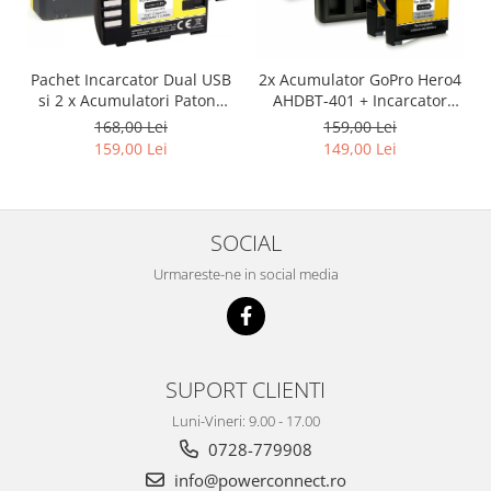
Pachet Incarcator Dual USB
2x Acumulator GoPro Hero4
si 2 x Acumulatori Patona
AHDBT-401 + Incarcator
DMW-BLF19E pentru
Dual AHBBP-401
168,00 Lei
159,00 Lei
Panasonic Lumix DC-GH5
159,00 Lei
149,00 Lei
DMC-GH4
SOCIAL
Urmareste-ne in social media
SUPORT CLIENTI
Luni-Vineri: 9.00 - 17.00
0728-779908
info@powerconnect.ro