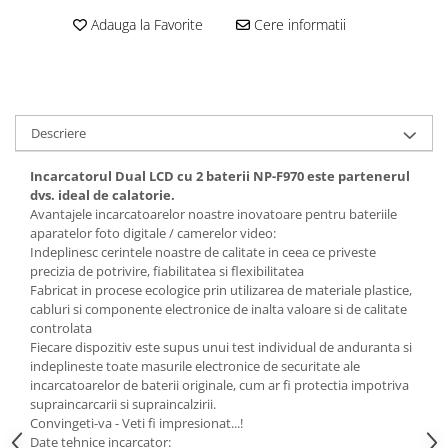
Adauga la Favorite
Cere informatii
Cutite kjøk
Pachete Promo
Incarcatoare & acumulatori
Bec LED
Descriere
E14
E27
Incarcatorul Dual LCD cu 2 baterii
NP-F970
este partenerul
dvs. ideal de calatorie.
Blițuri și lumini foto/video
Avantajele incarcatoarelor noastre inovatoare pentru bateriile
Cablu date
aparatelor foto digitale / camerelor video:
Indeplinesc cerintele noastre de calitate in ceea ce priveste
tableta
precizia de potrivire, fiabilitatea si flexibilitatea
Telefoane mobile
Fabricat in procese ecologice prin utilizarea de materiale plastice,
cabluri si componente electronice de inalta valoare si de calitate
Casti
controlata
Telefoane mobile
Fiecare dispozitiv este supus unui test individual de anduranta si
indeplineste toate masurile electronice de securitate ale
Custi aparate foto-video
incarcatoarelor de baterii originale, cum ar fi protectia impotriva
Incarcatoare auto
supraincarcarii si supraincalzirii.
Convingeti-va - Veti fi impresionat...!
Telefoane mobile
Date tehnice incarcator: