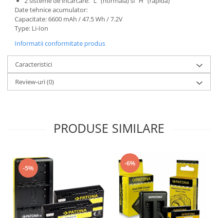
2 sisteme de incarcare: "L" (normala) si "H" (rapida)
Date tehnice acumulator:
Capacitate: 6600 mAh / 47.5 Wh / 7.2V
Type: Li-Ion
Informatii conformitate produs
Caracteristici
Review-uri
(0)
PRODUSE SIMILARE
-6%
-5%