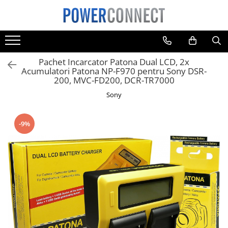
Toate Produsele
Sisteme filtrare apa
Pachet Incarcator Patona Dual LCD, 2x
Sisteme filtrare apa
Acumulatori Patona NP-F970 pentru Sony DSR-
200, MVC-FD200, DCR-TR7000
Accesorii
Sony
Acumulatori
Aparate foto
-9%
Camere video
Telefoane mobile
Aspiratoare
Diverse
Adaptoare
Boxe portabile
Console