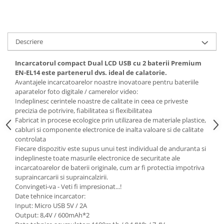
Cutite kjøk
Pachete Promo
Descriere
Incarcatoare & acumulatori
Bec LED
Incarcatorul compact Dual LCD USB cu 2 baterii
Premium
E14
EN-EL14
este partenerul dvs. ideal de calatorie.
Avantajele incarcatoarelor noastre inovatoare pentru bateriile
E27
aparatelor foto digitale / camerelor video:
Indeplinesc cerintele noastre de calitate in ceea ce priveste
Blițuri și lumini foto/video
precizia de potrivire, fiabilitatea si flexibilitatea
Cablu date
Fabricat in procese ecologice prin utilizarea de materiale plastice,
tableta
cabluri si componente electronice de inalta valoare si de calitate
controlata
Telefoane mobile
Fiecare dispozitiv este supus unui test individual de anduranta si
indeplineste toate masurile electronice de securitate ale
Casti
incarcatoarelor de baterii originale, cum ar fi protectia impotriva
Telefoane mobile
supraincarcarii si supraincalzirii.
Convingeti-va - Veti fi impresionat...!
Custi aparate foto-video
Date tehnice incarcator:
Incarcatoare auto
Input: Micro USB 5V / 2A
Telefoane mobile
Output: 8,4V / 600mAh*2