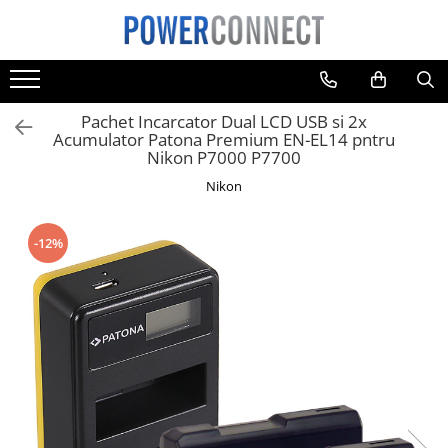
Toate Produsele
Sisteme filtrare apa
Pachet Incarcator Dual LCD USB si 2x
Sisteme filtrare apa
Acumulator Patona Premium EN-EL14 pntru
Nikon P7000 P7700
Accesorii
Nikon
Acumulatori
Aparate foto
-12%
Camere video
Telefoane mobile
Aspiratoare
Diverse
Adaptoare
Boxe portabile
Console