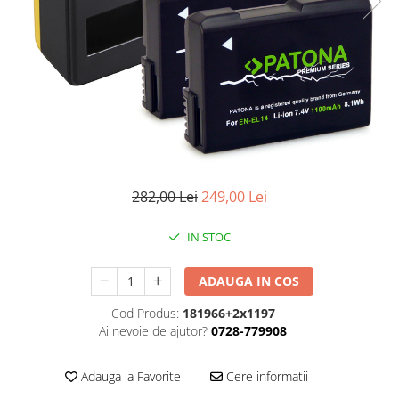
Gripuri
Laptop
POS/Scanere coduri de bare
Scule electrice
Smartwatch
Incarcatoare
Aparate foto
282,00 Lei
249,00 Lei
Aspiratoare
Camere video
IN STOC
Diverse
ADAUGA IN COS
Scule electrice
Cod Produs:
181966+2x1197
tableta
Ai nevoie de ajutor?
0728-779908
Telefoane mobile
Produse de bucatarie kjøk
Adauga la Favorite
Cere informatii
Accesorii kjøk