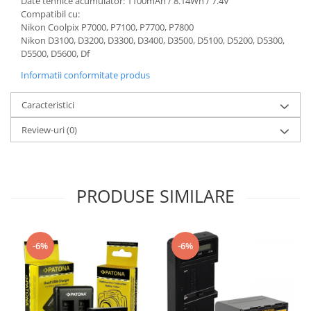
Date tehnice acumulator: 1100mAh / 8.14Wh / 7.4V
Compatibil cu:
Nikon Coolpix P7000, P7100, P7700, P7800
Nikon D3100, D3200, D3300, D3400, D3500, D5100, D5200, D5300,
D5500, D5600, Df
Informatii conformitate produs
Caracteristici
Review-uri
(0)
PRODUSE SIMILARE
-6%
-6%