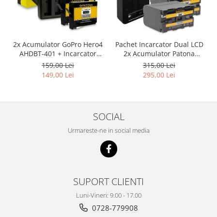
2x Acumulator GoPro Hero4
Pachet Incarcator Dual LCD
AHDBT-401 + Incarcator
2x Acumulator Patona
Dual AHBBP-401
pentru Sony NP-F970
159,00 Lei
315,00 Lei
149,00 Lei
295,00 Lei
SOCIAL
Urmareste-ne in social media
SUPORT CLIENTI
Luni-Vineri: 9.00 - 17.00
0728-779908