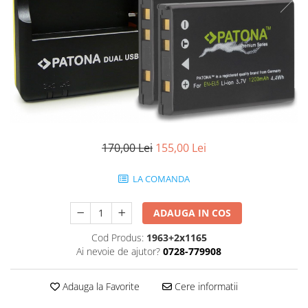
Smartwatch
170,00 Lei
155,00 Lei
LA COMANDA
ADAUGA IN COS
Cod Produs:
1963+2x1165
Ai nevoie de ajutor?
0728-779908
Adauga la Favorite
Cere informatii