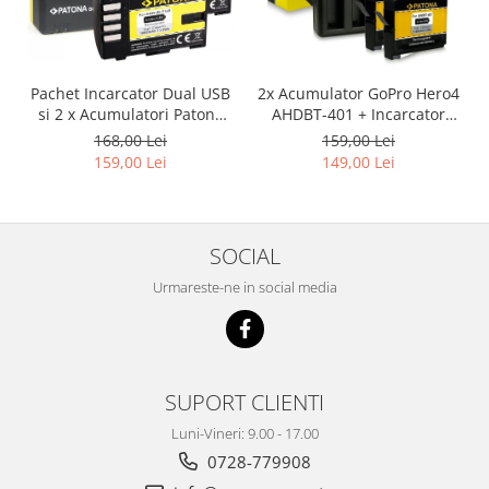
Pachet Incarcator Dual USB
2x Acumulator GoPro Hero4
si 2 x Acumulatori Patona
AHDBT-401 + Incarcator
DMW-BLF19E pentru
Dual AHBBP-401
168,00 Lei
159,00 Lei
Panasonic Lumix DC-GH5
159,00 Lei
149,00 Lei
DMC-GH4
SOCIAL
Urmareste-ne in social media
SUPORT CLIENTI
Luni-Vineri: 9.00 - 17.00
0728-779908