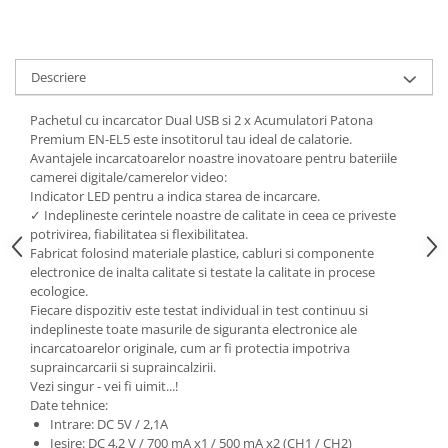
Descriere
Pachetul cu incarcator Dual USB si 2 x Acumulatori Patona
Premium EN-EL5 este insotitorul tau ideal de calatorie.
Avantajele incarcatoarelor noastre inovatoare pentru bateriile
camerei digitale/camerelor video:
Indicator LED pentru a indica starea de incarcare.
✓ Indeplineste cerintele noastre de calitate in ceea ce priveste
potrivirea, fiabilitatea si flexibilitatea.
Fabricat folosind materiale plastice, cabluri si componente
electronice de inalta calitate si testate la calitate in procese
ecologice.
Fiecare dispozitiv este testat individual in test continuu si
indeplineste toate masurile de siguranta electronice ale
incarcatoarelor originale, cum ar fi protectia impotriva
supraincarcarii si supraincalzirii.
Vezi singur - vei fi uimit...!
Date tehnice:
Intrare: DC 5V / 2,1A
Iesire: DC 4,2 V / 700 mA x1 / 500 mA x2 (CH1 / CH2)