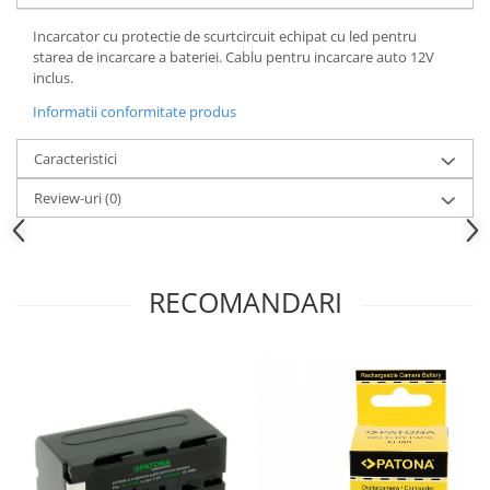
Cutite kjøk
Incarcator cu protectie de scurtcircuit echipat cu led pentru
starea de incarcare a bateriei. Cablu pentru incarcare auto 12V
Pachete Promo
inclus.
Incarcatoare & acumulatori
Informatii conformitate produs
Bec LED
E14
Caracteristici
E27
Review-uri
(0)
Blițuri și lumini foto/video
Cablu date
tableta
RECOMANDARI
Telefoane mobile
Casti
Telefoane mobile
Custi aparate foto-video
Incarcatoare auto
Telefoane mobile