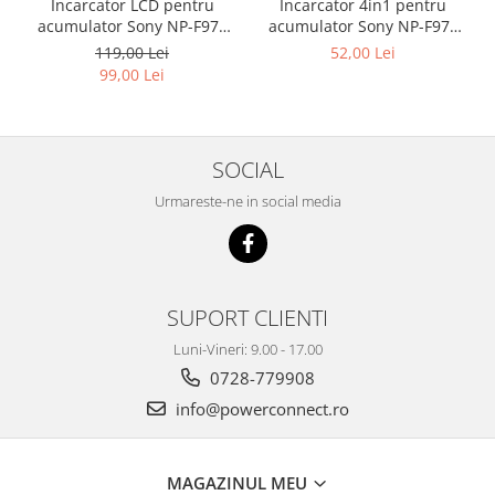
Incarcator LCD pentru
Incarcator 4in1 pentru
acumulator Sony NP-F970
acumulator Sony NP-F970
NP-FM50 NP-FM500H
NP-FM50 NP-FM500H
119,00 Lei
52,00 Lei
Patona
Patona
99,00 Lei
SOCIAL
Urmareste-ne in social media
SUPORT CLIENTI
Luni-Vineri: 9.00 - 17.00
0728-779908
info@powerconnect.ro
MAGAZINUL MEU