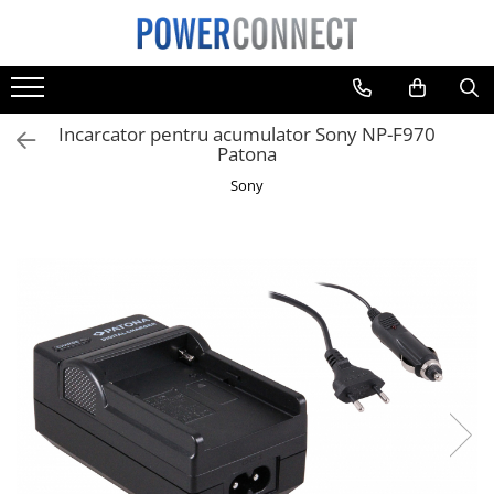
Toate Produsele
Sisteme filtrare apa
Incarcator pentru acumulator Sony NP-F970
Sisteme filtrare apa
Patona
Accesorii
Sony
Acumulatori
Aparate foto
Camere video
Telefoane mobile
Aspiratoare
Diverse
Adaptoare
Boxe portabile
Console