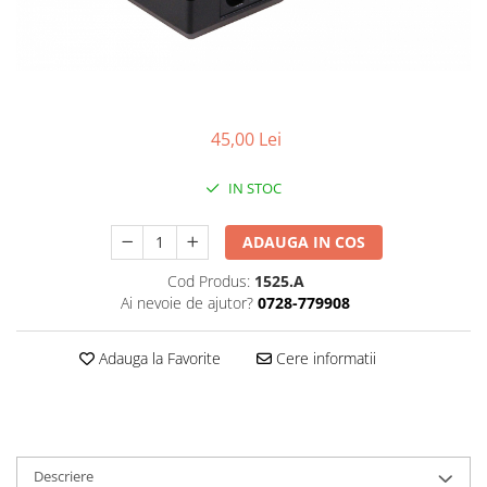
Gripuri
Laptop
POS/Scanere coduri de bare
Scule electrice
45,00 Lei
Smartwatch
IN STOC
Incarcatoare
Aparate foto
ADAUGA IN COS
Aspiratoare
Cod Produs:
1525.A
Camere video
Ai nevoie de ajutor?
0728-779908
Diverse
Scule electrice
Adauga la Favorite
Cere informatii
tableta
Telefoane mobile
Produse de bucatarie kjøk
Descriere
Accesorii kjøk