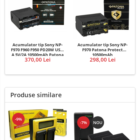
Acumulator tip Sony NP-
Acumulator tip Sony NP-
F970 F960 F950 PD20W USB-
F970 Patona Protect
A 5V/2A 10500mAh Patona
10500mAh
370,00 Lei
298,00 Lei
Platinum
Produse similare
-9%
-7%
NOU