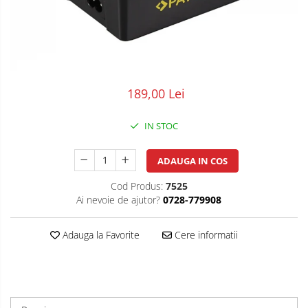
POS/Scanere coduri de bare
Scule electrice
Smartwatch
189,00 Lei
IN STOC
ADAUGA IN COS
Cod Produs:
7525
Ai nevoie de ajutor?
0728-779908
Adauga la Favorite
Cere informatii