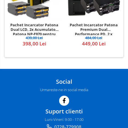
Pachet Incarcator Patona
Pachet Incarcator Patona
Premium Dual
Dual LCD, 2x Acumulatori
Performance PD, 2 x
Patona NP-F970 pentru
484,00 Lei
439,00 Lei
Acumulatori Patona
Sony DSR-200, MVC-FD200,
449,00 Lei
398,00 Lei
Premium pentru Sony NP-
DCR-TR7000
F970
Social
Urmareste-ne in social media
Suport clienti
Luni-Vineri: 9.00 - 17.00
0728-779908