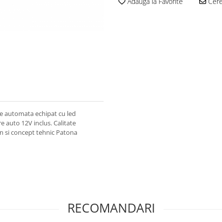
Adauga la Favorite
Cere 
are automata echipat cu led
e auto 12V inclus. Calitate
gn si concept tehnic Patona
RECOMANDARI