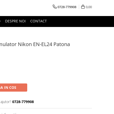
0728-779908
0,00
O
DESPRE NOI
CONTACT
mulator Nikon EN-EL24 Patona
A IN COS
 ajutor?
0728-779908