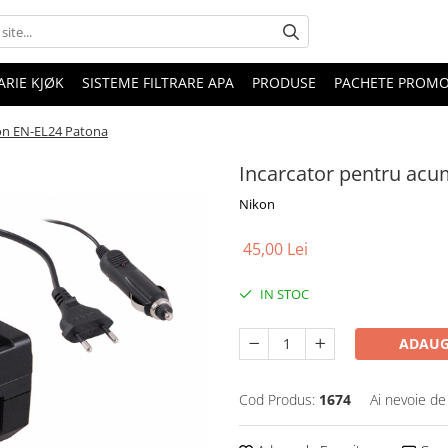
RIE KJØK
SISTEME FILTRARE APA
PRODUSE
PACHETE PROM
on EN-EL24 Patona
Incarcator pentru acu
Nikon
45,00 Lei
IN STOC
ADAUG
Cod Produs:
1674
Ai nevoie de