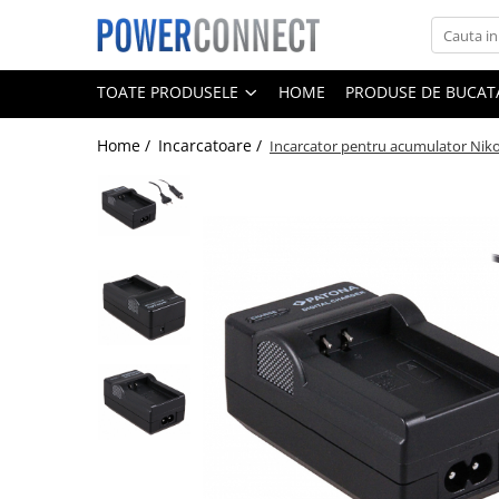
Toate Produsele
TOATE PRODUSELE
HOME
PRODUSE DE BUCATA
Sisteme filtrare apa
Home /
Incarcatoare /
Incarcator pentru acumulator Nik
Sisteme filtrare apa
Accesorii
Acumulatori
Aparate foto
Camere video
Telefoane mobile
Aspiratoare
Diverse
Adaptoare
Boxe portabile
Console