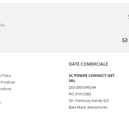
dia
DATE COMERCIALE
 Plata
SC POWER CONNECT NET
SRL
 Produse
J2012001099244
Produse
RO 31012382
Str. Ferenczy Karoly 6/2
L
Baia Mare, Maramures