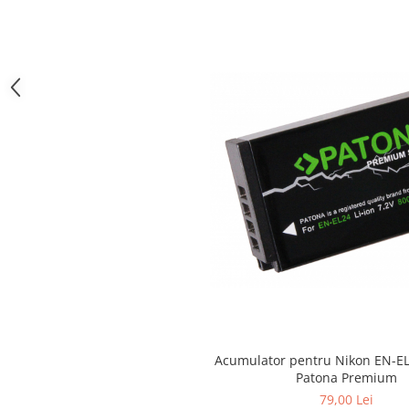
Cutite kjøk
Pachete Promo
Incarcatoare & acumulatori
Bec LED
E14
E27
Blițuri și lumini foto/video
Cablu date
tableta
Telefoane mobile
Casti
Telefoane mobile
Custi aparate foto-video
Acumulator pentru Nikon EN-E
Incarcatoare auto
Patona Premium
Telefoane mobile
79,00 Lei