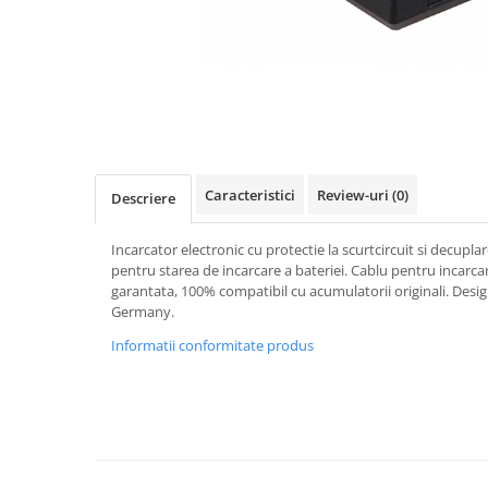
Gripuri
Laptop
POS/Scanere coduri de bare
Scule electrice
Smartwatch
Incarcatoare
Caracteristici
Review-uri
(0)
Descriere
Aparate foto
Incarcator electronic cu protectie la scurtcircuit si decupl
Aspiratoare
pentru starea de incarcare a bateriei. Cablu pentru incarcar
Camere video
garantata, 100% compatibil cu acumulatorii originali. Desi
Germany.
Diverse
Informatii conformitate produs
Scule electrice
tableta
Telefoane mobile
Produse de bucatarie kjøk
Accesorii kjøk