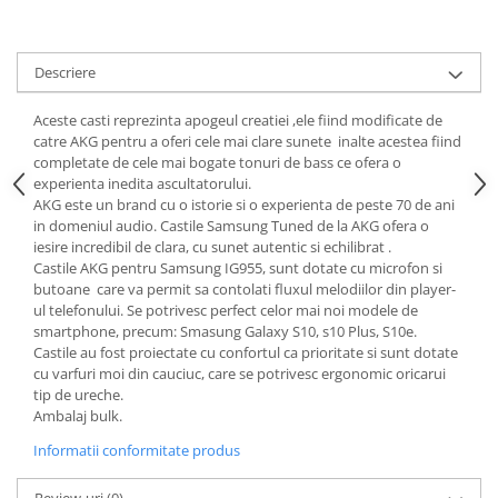
Descriere
Aceste casti reprezinta apogeul creatiei ,ele fiind modificate de
catre AKG pentru a oferi cele mai clare sunete inalte acestea fiind
completate de cele mai bogate tonuri de bass ce ofera o
experienta inedita ascultatorului.
AKG este un brand cu o istorie si o experienta de peste 70 de ani
in domeniul audio. Castile Samsung Tuned de la AKG ofera o
iesire incredibil de clara, cu sunet autentic si echilibrat .
Castile AKG pentru Samsung IG955, sunt dotate cu microfon si
butoane care va permit sa contolati fluxul melodiilor din player-
ul telefonului. Se potrivesc perfect celor mai noi modele de
smartphone, precum: Smasung Galaxy S10, s10 Plus, S10e.
Castile au fost proiectate cu confortul ca prioritate si sunt dotate
cu varfuri moi din cauciuc, care se potrivesc ergonomic oricarui
tip de ureche.
Ambalaj bulk.
Informatii conformitate produs