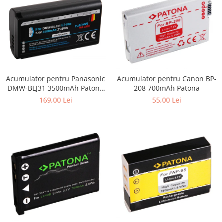
Acumulator pentru Panasonic
Acumulator pentru Canon BP-
DMW-BLJ31 3500mAh Patona
208 700mAh Patona
Platinum
169,00 Lei
55,00 Lei