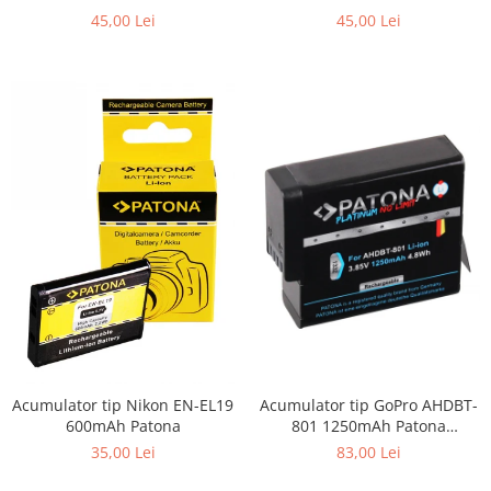
Patona
45,00 Lei
45,00 Lei
Acumulator tip Nikon EN-EL19
Acumulator tip GoPro AHDBT-
600mAh Patona
801 1250mAh Patona
Platinum
35,00 Lei
83,00 Lei