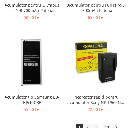
Acumulator pentru Fuji NP-95
Acumulator pentru Olympus
1600mAh Patona
Li-40B 700mAh Patona
Premium
65,00 Lei
50,00 Lei
Incarcator rapid pentru
Acumulator tip Samsung EB-
acumulator Sony NP-F960 NP-
BJ510CBE
F970 NP-F750 Patona
72,00 Lei
55,00 Lei
1
2
3
51
...