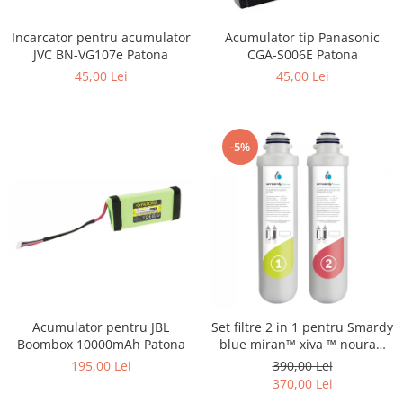
Smartwatch
Incarcator pentru acumulator
Acumulator tip Panasonic
JVC BN-VG107e Patona
CGA-S006E Patona
45,00 Lei
45,00 Lei
-5%
Acumulator pentru JBL
Set filtre 2 in 1 pentru Smardy
Boombox 10000mAh Patona
blue miran™ xiva ™ noura™
zagora ™ schimbare la 6 luni
195,00 Lei
390,00 Lei
370,00 Lei