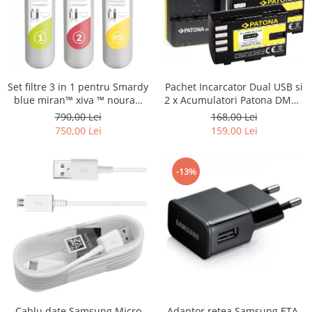
Set filtre 3 in 1 pentru Smardy
Pachet Incarcator Dual USB si
blue miran™ xiva ™ noura™
2 x Acumulatori Patona DMW-
zagora ™ schimbare la 12 luni
BLF19E pentru Panasonic
790,00 Lei
168,00 Lei
Lumix DC-GH5 DMC-GH4
750,00 Lei
159,00 Lei
-13%
Cablu date Samsung Micro
Adaptor retea Samsung ETA-