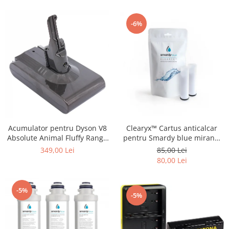
-6%
Acumulator pentru Dyson V8
Clearyx™ Cartus anticalcar
Absolute Animal Fluffy Range
pentru Smardy blue miran™
SV10 4000mAh Patona
xiva ™ noura™ zagora ™
349,00 Lei
85,00 Lei
Premium
80,00 Lei
-5%
-5%