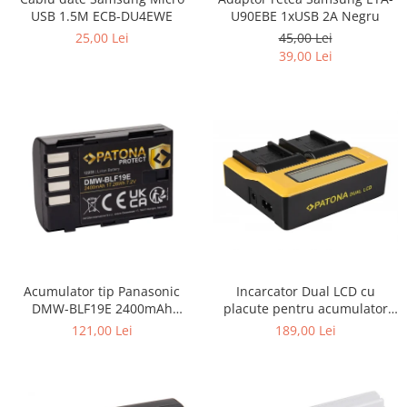
USB 1.5M ECB-DU4EWE
U90EBE 1xUSB 2A Negru
25,00 Lei
45,00 Lei
39,00 Lei
Incarcator Dual LCD cu
Acumulator tip Panasonic
placute pentru acumulator
DMW-BLF19E 2400mAh
Sony NP-F970 Patona
Patona Protect
189,00 Lei
121,00 Lei