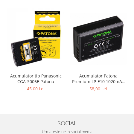
Acumulator tip Panasonic
Acumulator Patona
CGA-S006E Patona
Premium LP-E10 1020mAh
pentru Canon EOS 1100D
45,00 Lei
58,00 Lei
EOS 2000D Kiss X50 EOS
Rebel T3
SOCIAL
Urmareste-ne in social media