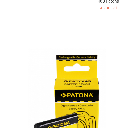
40B Patona
45,00 Lei