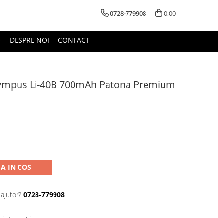
0728-779908
0,00
O
DESPRE NOI
CONTACT
lympus Li-40B 700mAh Patona Premium
A IN COS
 ajutor?
0728-779908