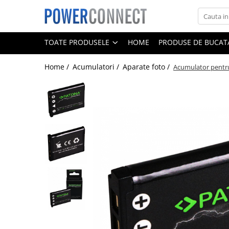
Toate Produsele
TOATE PRODUSELE
HOME
PRODUSE DE BUCATA
Sisteme filtrare apa
Home /
Acumulatori /
Aparate foto /
Acumulator pentr
Sisteme filtrare apa
Accesorii
Acumulatori
Aparate foto
Camere video
Telefoane mobile
Aspiratoare
Diverse
Adaptoare
Boxe portabile
Console