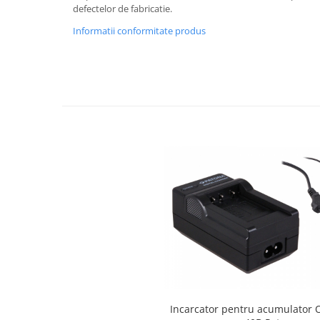
defectelor de fabricatie.
Cutite kjøk
Informatii conformitate produs
Pachete Promo
Incarcatoare & acumulatori
Bec LED
E14
E27
Blițuri și lumini foto/video
Cablu date
tableta
Telefoane mobile
Casti
Telefoane mobile
Custi aparate foto-video
Incarcatoare auto
Telefoane mobile
Incarcator pentru acumulator 