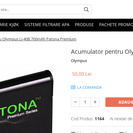
RIE KJØK
SISTEME FILTRARE APA
PRODUSE
PACHETE PROM
u Olympus Li-40B 700mAh Patona Premium
Acumulator pentru O
Olympus
50,00 Lei
LA COMANDA
ADAUG
Cod Produs:
1164
Ai nevoie de