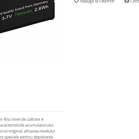
Adauga la Favorite
Cere 
itiu nivel de calitate A
aracteristicile acumulatorului
rul original, afisarea nivelului
ura speciala pentru depistarea