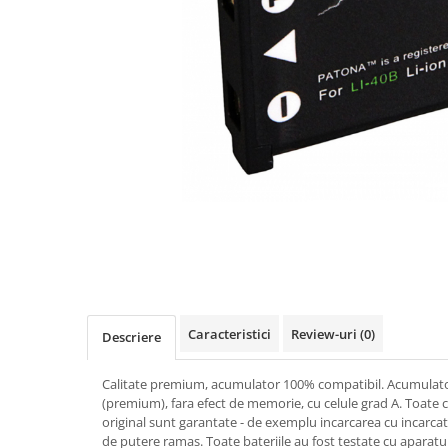
Gripuri
Laptop
POS/Scanere coduri de bare
Scule electrice
Smartwatch
Incarcatoare
Aparate foto
Aspiratoare
Camere video
Diverse
Scule electrice
Caracteristici
Review-uri
(0)
Descriere
tableta
Calitate premium, acumulator 100% compatibil. Acumulator l
Telefoane mobile
(premium), fara efect de memorie, cu celule grad A. Toate c
Produse de bucatarie kjøk
original sunt garantate - de exemplu incarcarea cu incarcato
de putere ramas. Toate bateriile au fost testate cu aparat
Accesorii kjøk