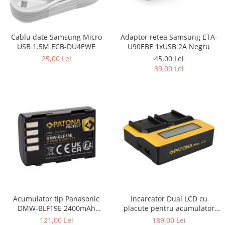
Cablu date Samsung Micro
Adaptor retea Samsung ETA-
USB 1.5M ECB-DU4EWE
U90EBE 1xUSB 2A Negru
25,00 Lei
45,00 Lei
39,00 Lei
Incarcator Dual LCD cu
Acumulator tip Panasonic
placute pentru acumulator
DMW-BLF19E 2400mAh
Sony NP-F970 Patona
Patona Protect
189,00 Lei
121,00 Lei