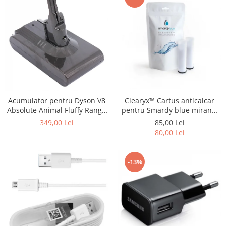
Acumulator pentru Dyson V8
Clearyx™ Cartus anticalcar
Absolute Animal Fluffy Range
pentru Smardy blue miran™
SV10 4000mAh Patona
xiva ™ noura™ zagora ™
349,00 Lei
85,00 Lei
Premium
80,00 Lei
-13%