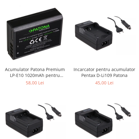
Acumulator Patona Premium
Incarcator pentru acumulator
LP-E10 1020mAh pentru
Pentax D-Li109 Patona
Canon EOS 1100D EOS 2000D
58,00 Lei
45,00 Lei
Kiss X50 EOS Rebel T3