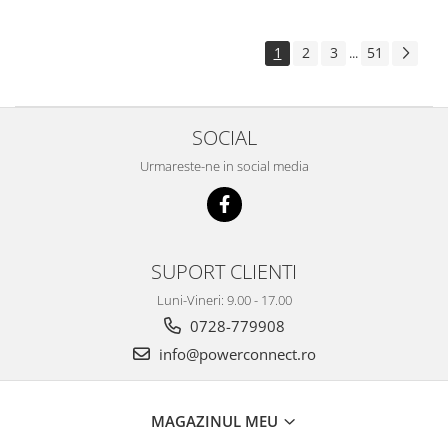
1
2
3
51
...
SOCIAL
Urmareste-ne in social media
SUPORT CLIENTI
Luni-Vineri: 9.00 - 17.00
0728-779908
info@powerconnect.ro
MAGAZINUL MEU