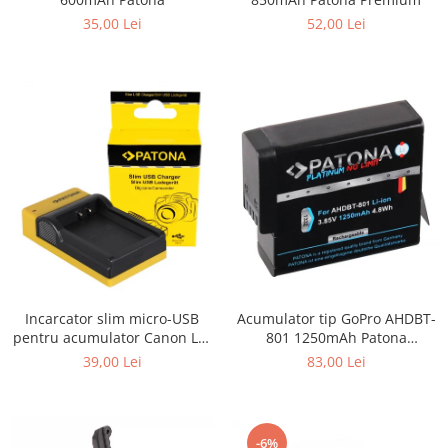
35,00 Lei
52,00 Lei
Incarcator slim micro-USB
Acumulator tip GoPro AHDBT-
pentru acumulator Canon LP-
801 1250mAh Patona
E10 Patona
Platinum
39,00 Lei
83,00 Lei
-6%