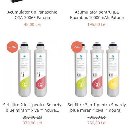
Smartwatch
Acumulator pentru JBL
Acumulator tip Panasonic
Boombox 10000mAh Patona
CGA-S006E Patona
195,00 Lei
45,00 Lei
-5%
-5%
Set filtre 2 in 1 pentru Smardy
Set filtre 3 in 1 pentru Smardy
blue miran™ xiva ™ noura™
blue miran™ xiva ™ noura™
zagora ™ schimbare la 6 luni
zagora ™ schimbare la 12 luni
390,00 Lei
790,00 Lei
370,00 Lei
750,00 Lei