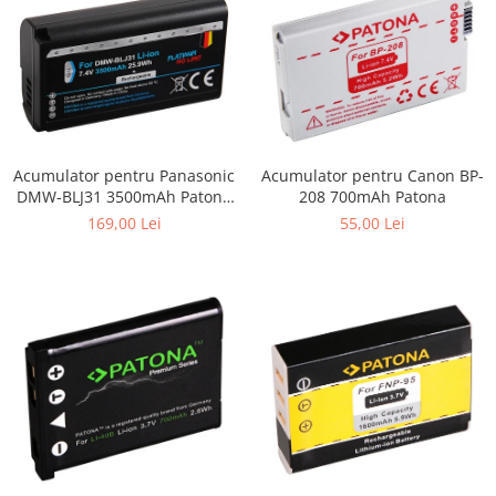
Acumulator pentru Panasonic
Acumulator pentru Canon BP-
DMW-BLJ31 3500mAh Patona
208 700mAh Patona
Platinum
169,00 Lei
55,00 Lei