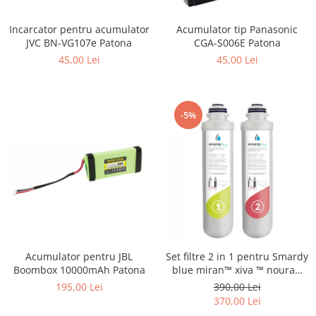
Smartwatch
Incarcator pentru acumulator
Acumulator tip Panasonic
JVC BN-VG107e Patona
CGA-S006E Patona
45,00 Lei
45,00 Lei
-5%
Acumulator pentru JBL
Set filtre 2 in 1 pentru Smardy
Boombox 10000mAh Patona
blue miran™ xiva ™ noura™
zagora ™ schimbare la 6 luni
195,00 Lei
390,00 Lei
370,00 Lei