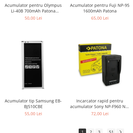
Acumulator pentru Fuji NP-95
Acumulator pentru Olympus
1600mAh Patona
Li-40B 700mAh Patona
Premium
65,00 Lei
50,00 Lei
Incarcator rapid pentru
Acumulator tip Samsung EB-
acumulator Sony NP-F960 NP-
BJ510CBE
F970 NP-F750 Patona
72,00 Lei
55,00 Lei
1
2
3
51
...