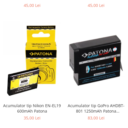
Patona
45,00 Lei
45,00 Lei
Acumulator tip Nikon EN-EL19
Acumulator tip GoPro AHDBT-
600mAh Patona
801 1250mAh Patona
Platinum
35,00 Lei
83,00 Lei