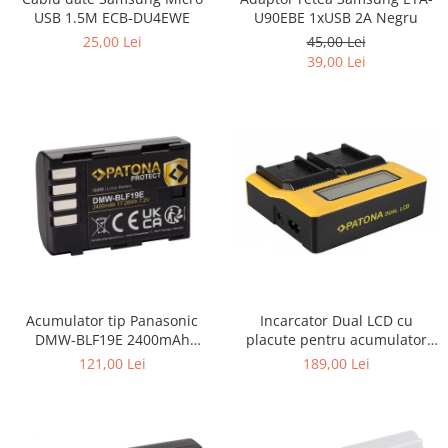
USB 1.5M ECB-DU4EWE
U90EBE 1xUSB 2A Negru
25,00 Lei
45,00 Lei
39,00 Lei
Incarcator Dual LCD cu
Acumulator tip Panasonic
placute pentru acumulator
DMW-BLF19E 2400mAh
Sony NP-F970 Patona
Patona Protect
189,00 Lei
121,00 Lei