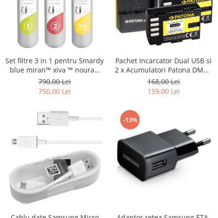
Set filtre 3 in 1 pentru Smardy
Pachet Incarcator Dual USB si
blue miran™ xiva ™ noura™
2 x Acumulatori Patona DMW-
zagora ™ schimbare la 12 luni
BLF19E pentru Panasonic
790,00 Lei
168,00 Lei
Lumix DC-GH5 DMC-GH4
750,00 Lei
159,00 Lei
-13%
Cablu date Samsung Micro
Adaptor retea Samsung ETA-