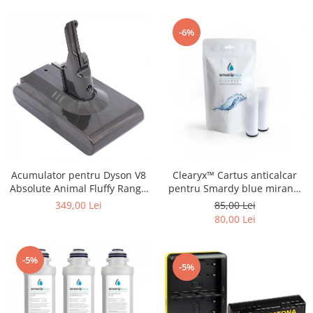
-6%
Acumulator pentru Dyson V8
Clearyx™ Cartus anticalcar
Absolute Animal Fluffy Range
pentru Smardy blue miran™
SV10 4000mAh Patona
xiva ™ noura™ zagora ™
349,00 Lei
85,00 Lei
Premium
80,00 Lei
-5%
-5%