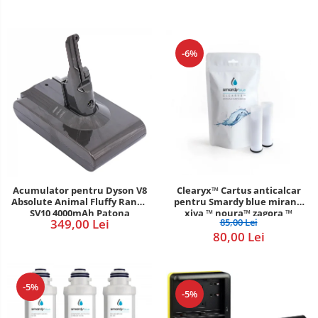
-6%
Acumulator pentru Dyson V8
Clearyx™ Cartus anticalcar
Absolute Animal Fluffy Range
pentru Smardy blue miran™
SV10 4000mAh Patona
xiva ™ noura™ zagora ™
349,00 Lei
85,00 Lei
Premium
80,00 Lei
-5%
-5%