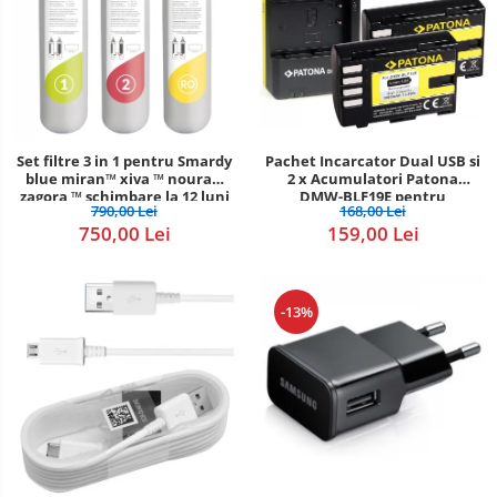
Set filtre 3 in 1 pentru Smardy
Pachet Incarcator Dual USB si
blue miran™ xiva ™ noura™
2 x Acumulatori Patona
zagora ™ schimbare la 12 luni
DMW-BLF19E pentru
790,00 Lei
168,00 Lei
Panasonic Lumix DC-GH5
750,00 Lei
159,00 Lei
DMC-GH4
-13%