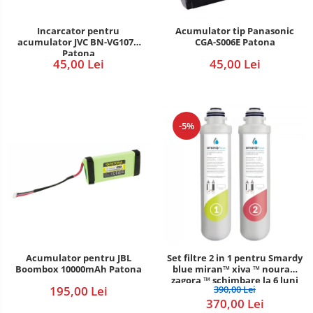
POS/Scanere coduri de bare
Incarcator pentru
Acumulator tip Panasonic
acumulator JVC BN-VG107e
CGA-S006E Patona
Scule electrice
Patona
45,00 Lei
45,00 Lei
Smartwatch
-5%
Acumulator pentru JBL
Set filtre 2 in 1 pentru Smardy
Boombox 10000mAh Patona
blue miran™ xiva ™ noura™
zagora ™ schimbare la 6 luni
195,00 Lei
390,00 Lei
370,00 Lei