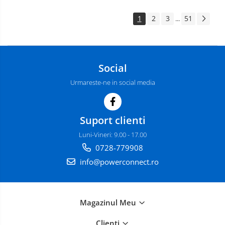
1
2
3
51
...
Social
Urmareste-ne in social media
Suport clienti
Luni-Vineri: 9.00 - 17.00
0728-779908
info@powerconnect.ro
Magazinul Meu
Clienti