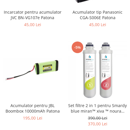
Smartwatch
Incarcator pentru acumulator
Acumulator tip Panasonic
JVC BN-VG107e Patona
CGA-S006E Patona
45,00 Lei
45,00 Lei
-5%
Acumulator pentru JBL
Set filtre 2 in 1 pentru Smardy
Boombox 10000mAh Patona
blue miran™ xiva ™ noura™
zagora ™ schimbare la 6 luni
195,00 Lei
390,00 Lei
370,00 Lei