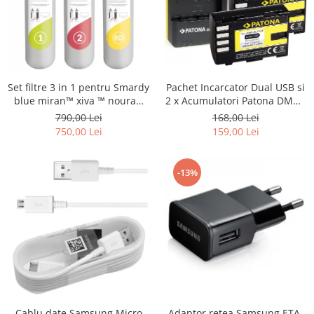
Set filtre 3 in 1 pentru Smardy
Pachet Incarcator Dual USB si
blue miran™ xiva ™ noura™
2 x Acumulatori Patona DMW-
zagora ™ schimbare la 12 luni
BLF19E pentru Panasonic
790,00 Lei
168,00 Lei
Lumix DC-GH5 DMC-GH4
750,00 Lei
159,00 Lei
-13%
Cablu date Samsung Micro
Adaptor retea Samsung ETA-