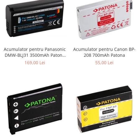
Acumulator pentru Panasonic
Acumulator pentru Canon BP-
DMW-BLJ31 3500mAh Patona
208 700mAh Patona
Platinum
169,00 Lei
55,00 Lei