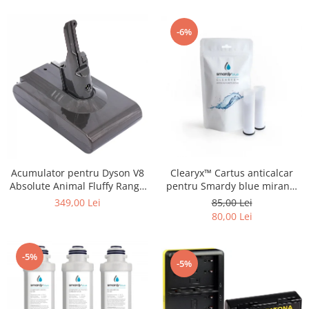
-6%
Acumulator pentru Dyson V8
Clearyx™ Cartus anticalcar
Absolute Animal Fluffy Range
pentru Smardy blue miran™
SV10 4000mAh Patona
xiva ™ noura™ zagora ™
349,00 Lei
85,00 Lei
Premium
80,00 Lei
-5%
-5%