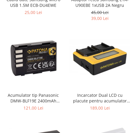
USB 1.5M ECB-DU4EWE
U90EBE 1xUSB 2A Negru
25,00 Lei
45,00 Lei
39,00 Lei
Incarcator Dual LCD cu
Acumulator tip Panasonic
placute pentru acumulator
DMW-BLF19E 2400mAh
Sony NP-F970 Patona
Patona Protect
189,00 Lei
121,00 Lei