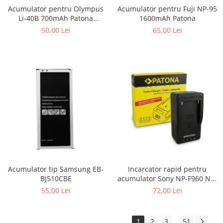
Acumulator pentru Fuji NP-95
Acumulator pentru Olympus
1600mAh Patona
Li-40B 700mAh Patona
Premium
65,00 Lei
50,00 Lei
Incarcator rapid pentru
Acumulator tip Samsung EB-
acumulator Sony NP-F960 NP-
BJ510CBE
F970 NP-F750 Patona
72,00 Lei
55,00 Lei
1
2
3
51
...