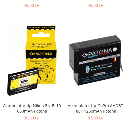
Patona
45,00 Lei
45,00 Lei
Acumulator tip Nikon EN-EL19
Acumulator tip GoPro AHDBT-
600mAh Patona
801 1250mAh Patona
Platinum
35,00 Lei
83,00 Lei