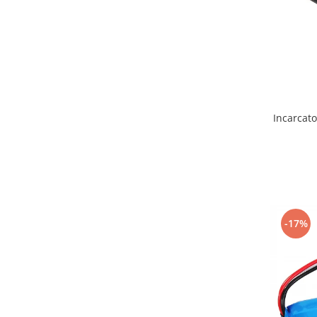
Incarcat
-17%