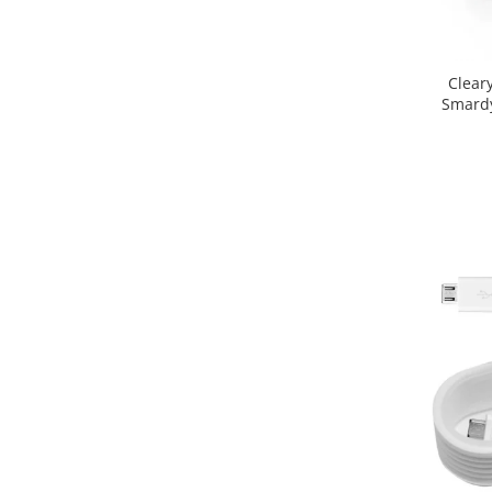
Clear
Smardy