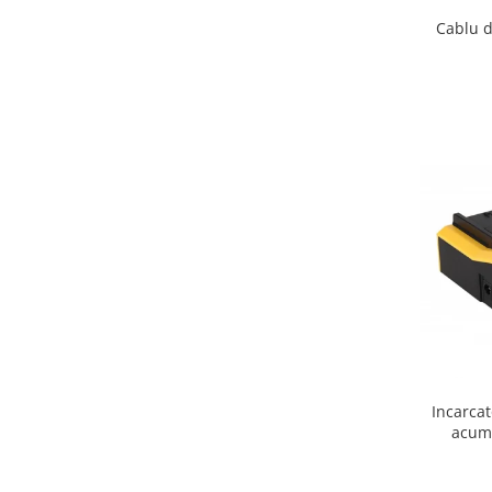
Cablu 
Incarca
acumu