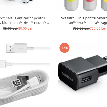
yx™ Cartus anticalcar pentru
Set filtre 3 in 1 pentru Smar
 blue miran™ xiva ™ noura™
miran™ xiva ™ noura™ zag
zagora ™
schimbare la 12 luni
85,00 Lei
80,00 Lei
790,00 Lei
750,00 Lei
-13%