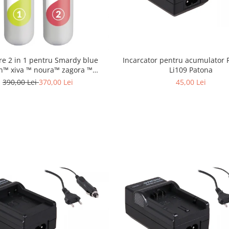
Incarcator pentru acumulator 
ltre 2 in 1 pentru Smardy blue
Li109 Patona
n™ xiva ™ noura™ zagora ™
schimbare la 6 luni
45,00 Lei
390,00 Lei
370,00 Lei