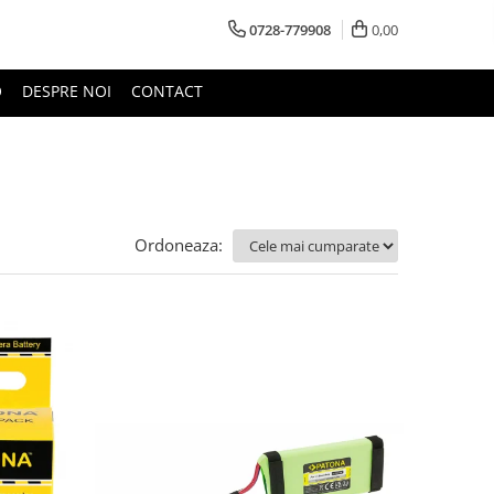
0728-779908
0,00
O
DESPRE NOI
CONTACT
Ordoneaza: