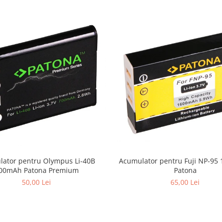
ator pentru Olympus Li-40B
Acumulator pentru Fuji NP-9
00mAh Patona Premium
Patona
50,00 Lei
65,00 Lei