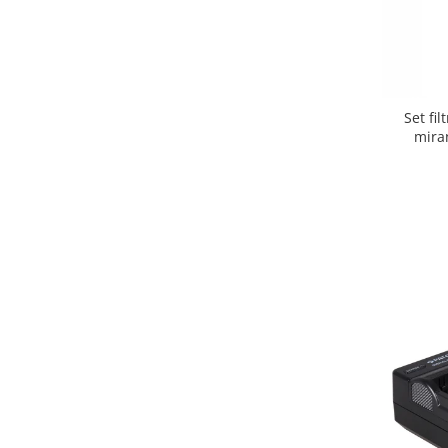
Cutite kjøk
Pachete Promo
Incarcatoare & acumulatori
Bec LED
Set fi
mira
E14
E27
Blițuri și lumini foto/video
Cablu date
tableta
Telefoane mobile
Casti
Telefoane mobile
Custi aparate foto-video
Incarcatoare auto
Telefoane mobile