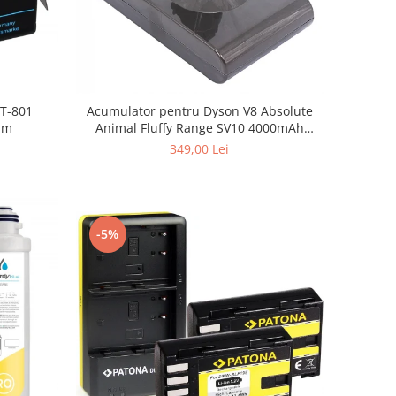
BT-801
Acumulator pentru Dyson V8 Absolute
um
Animal Fluffy Range SV10 4000mAh
Patona Premium
349,00 Lei
-5%