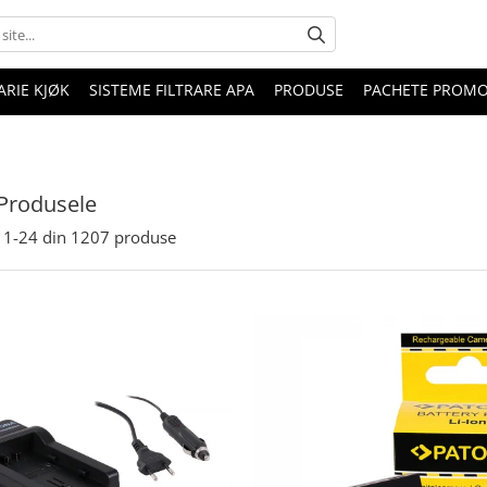
RIE KJØK
SISTEME FILTRARE APA
PRODUSE
PACHETE PROM
Produsele
1-
24
din
1207
produse