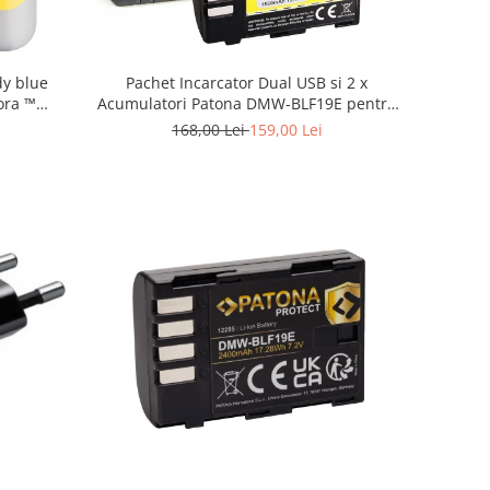
dy blue
Pachet Incarcator Dual USB si 2 x
ora ™
Acumulatori Patona DMW-BLF19E pentru
Panasonic Lumix DC-GH5 DMC-GH4
168,00 Lei
159,00 Lei