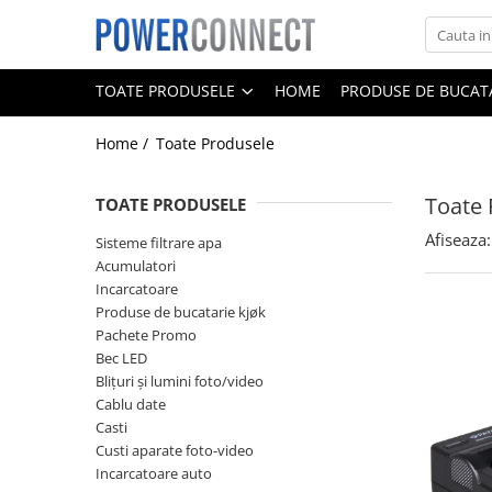
Toate Produsele
TOATE PRODUSELE
HOME
PRODUSE DE BUCATA
Sisteme filtrare apa
Home /
Toate Produsele
Sisteme filtrare apa
Accesorii
Toate 
TOATE PRODUSELE
Acumulatori
Afiseaza:
Aparate foto
Sisteme filtrare apa
Acumulatori
Camere video
Incarcatoare
Telefoane mobile
Produse de bucatarie kjøk
Pachete Promo
Aspiratoare
Bec LED
Diverse
Blițuri și lumini foto/video
Cablu date
Adaptoare
Casti
Boxe portabile
Custi aparate foto-video
Incarcatoare auto
Console