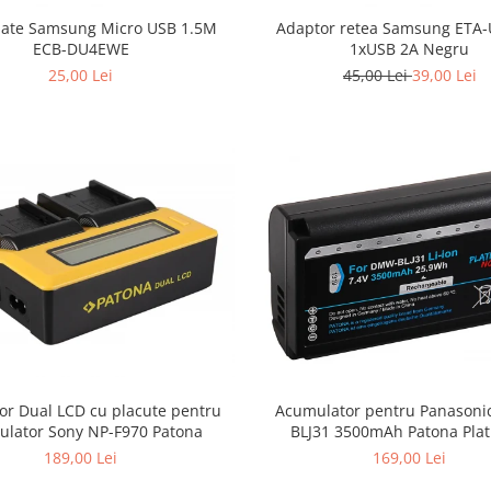
date Samsung Micro USB 1.5M
Adaptor retea Samsung ETA
ECB-DU4EWE
1xUSB 2A Negru
25,00 Lei
45,00 Lei
39,00 Lei
Acumulator pentru Panason
tor Dual LCD cu placute pentru
BLJ31 3500mAh Patona Pla
lator Sony NP-F970 Patona
169,00 Lei
189,00 Lei