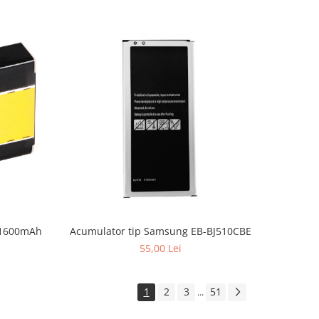
5 1600mAh
Acumulator tip Samsung EB-BJ510CBE
55,00 Lei
1
2
3
51
...