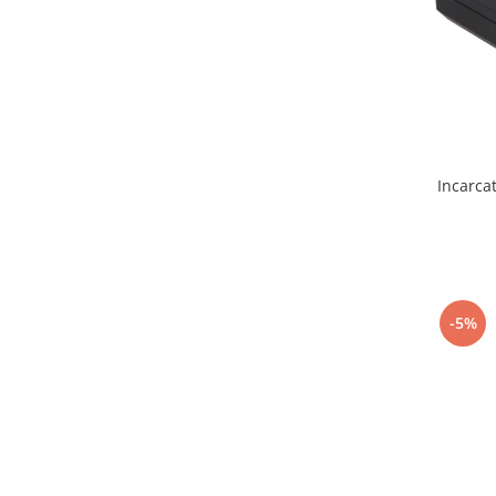
Gripuri
Laptop
POS/Scanere coduri de bare
Scule electrice
Smartwatch
Incarca
Incarcatoare
Aparate foto
Aspiratoare
Camere video
-5%
Diverse
Scule electrice
tableta
Telefoane mobile
Produse de bucatarie kjøk
Accesorii kjøk