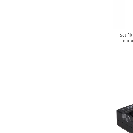
Cutite kjøk
Pachete Promo
Incarcatoare & acumulatori
Bec LED
Set fi
mira
E14
E27
Blițuri și lumini foto/video
Cablu date
tableta
Telefoane mobile
Casti
Telefoane mobile
Custi aparate foto-video
Incarcatoare auto
Telefoane mobile