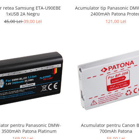
r retea Samsung ETA-U90EBE
Acumulator tip Panasonic DM
1xUSB 2A Negru
2400mAh Patona Prote
45,00 Lei
39,00 Lei
121,00 Lei
Acumulator pentru Canon 
ator pentru Panasonic DMW-
700mAh Patona
1 3500mAh Patona Platinum
55,00 Lei
169,00 Lei