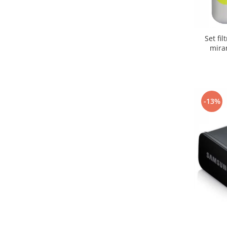
Set fi
mira
-13%