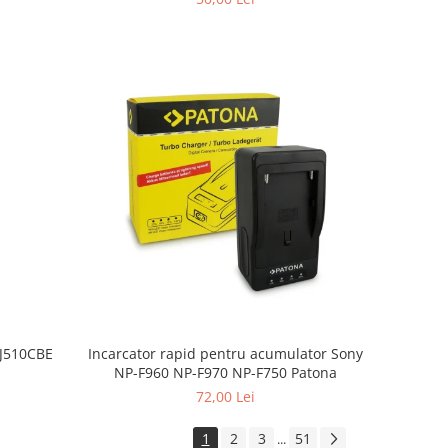
BJ510CBE
Incarcator rapid pentru acumulator Sony
NP-F960 NP-F970 NP-F750 Patona
72,00 Lei
1
2
3
51
...