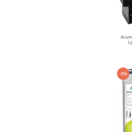
Acumu
1
-5%