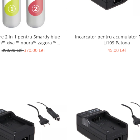
Incarcator pentru acumulator 
ltre 2 in 1 pentru Smardy blue
Li109 Patona
n™ xiva ™ noura™ zagora ™
schimbare la 6 luni
45,00 Lei
390,00 Lei
370,00 Lei