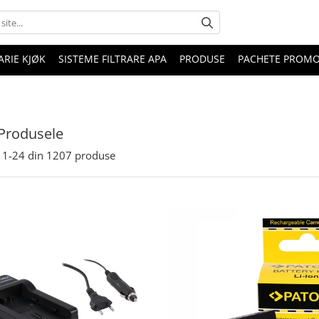
RIE KJØK
SISTEME FILTRARE APA
PRODUSE
PACHETE PROM
Produsele
1-
24
din
1207
produse