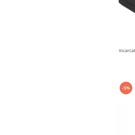
Gripuri
Laptop
POS/Scanere coduri de bare
Scule electrice
Smartwatch
Incarca
Incarcatoare
Aparate foto
Aspiratoare
Camere video
-5%
Diverse
Scule electrice
tableta
Telefoane mobile
Produse de bucatarie kjøk
Accesorii kjøk