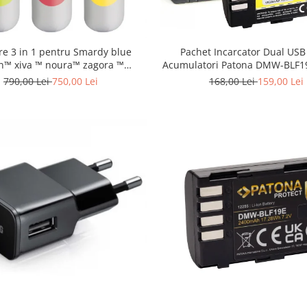
ltre 3 in 1 pentru Smardy blue
Pachet Incarcator Dual USB 
n™ xiva ™ noura™ zagora ™
Acumulatori Patona DMW-BLF1
schimbare la 12 luni
Panasonic Lumix DC-GH5 D
790,00 Lei
750,00 Lei
168,00 Lei
159,00 Lei