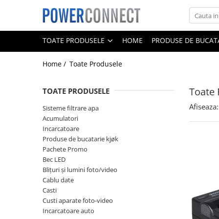
Toate Produsele
TOATE PRODUSELE
HOME
PRODUSE DE BUCATA
Sisteme filtrare apa
Home /
Toate Produsele
Sisteme filtrare apa
Accesorii
Toate 
TOATE PRODUSELE
Acumulatori
Afiseaza:
Aparate foto
Sisteme filtrare apa
Acumulatori
Camere video
Incarcatoare
Telefoane mobile
Produse de bucatarie kjøk
Pachete Promo
Aspiratoare
Bec LED
Diverse
Blițuri și lumini foto/video
Cablu date
Adaptoare
Casti
Boxe portabile
Custi aparate foto-video
Incarcatoare auto
Console