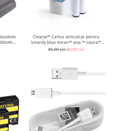
Clearyx™ Cartus anticalcar pentru
Absolute
Smardy blue miran™ xiva ™ noura™
000mAh
zagora ™
85,00 Lei
80,00 Lei