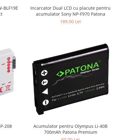
W-BLF19E
Incarcator Dual LCD cu placute pentru
ct
acumulator Sony NP-F970 Patona
189,00 Lei
BP-208
Acumulator pentru Olympus Li-40B
700mAh Patona Premium
50,00 Lei