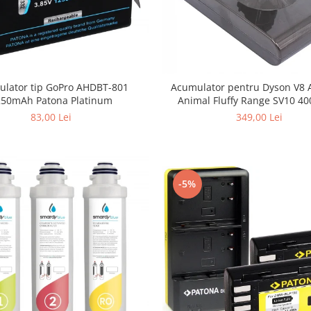
lator tip GoPro AHDBT-801
Acumulator pentru Dyson V8 
250mAh Patona Platinum
Animal Fluffy Range SV10 4
Patona Premium
83,00 Lei
349,00 Lei
-5%