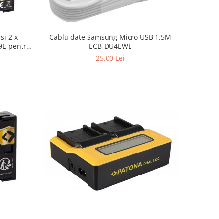
si 2 x
Cablu date Samsung Micro USB 1.5M
9E pentru
ECB-DU4EWE
MC-GH4
25,00 Lei