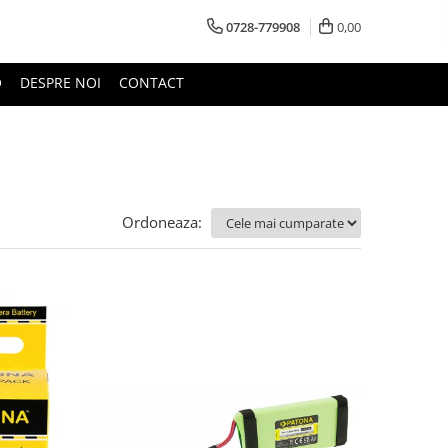
0728-779908
0,00
O
DESPRE NOI
CONTACT
Ordoneaza: