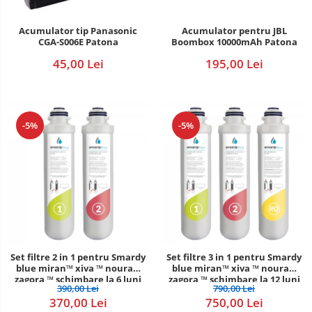
POS/Scanere coduri de bare
Acumulator pentru JBL
Acumulator tip Panasonic
Boombox 10000mAh Patona
CGA-S006E Patona
Scule electrice
195,00 Lei
45,00 Lei
Smartwatch
-5%
-5%
Set filtre 2 in 1 pentru Smardy
Set filtre 3 in 1 pentru Smardy
blue miran™ xiva ™ noura™
blue miran™ xiva ™ noura™
zagora ™ schimbare la 6 luni
zagora ™ schimbare la 12 luni
390,00 Lei
790,00 Lei
370,00 Lei
750,00 Lei