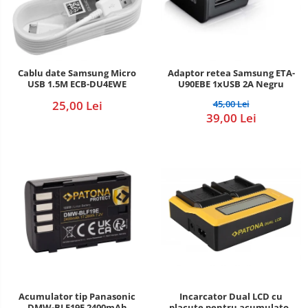
Cablu date Samsung Micro
Adaptor retea Samsung ETA-
USB 1.5M ECB-DU4EWE
U90EBE 1xUSB 2A Negru
25,00 Lei
45,00 Lei
39,00 Lei
Incarcator Dual LCD cu
Acumulator tip Panasonic
placute pentru acumulator
DMW-BLF19E 2400mAh