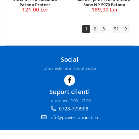
Sony NP-F970 Patona
Patona Protect
189,00 Lei
121,00 Lei
1
2
3
51
...
Social
Urmareste-ne in social media
Suport clienti
Luni-Vineri: 9.00 - 17.00
0728-779908
info@powerconnect.ro