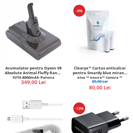
-6%
Acumulator pentru Dyson V8
Clearyx™ Cartus anticalcar
Absolute Animal Fluffy Range
pentru Smardy blue miran™
SV10 4000mAh Patona
xiva ™ noura™ zagora ™
349,00 Lei
85,00 Lei
Premium
80,00 Lei
-13%