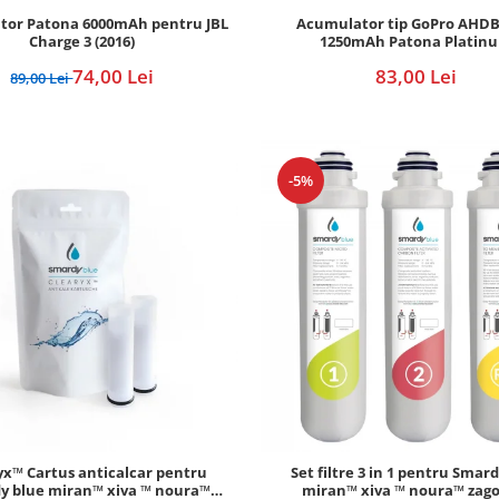
tor Patona 6000mAh pentru JBL
Acumulator tip GoPro AHDB
Charge 3 (2016)
1250mAh Patona Platin
74,00 Lei
83,00 Lei
89,00 Lei
-5%
yx™ Cartus anticalcar pentru
Set filtre 3 in 1 pentru Smar
y blue miran™ xiva ™ noura™
miran™ xiva ™ noura™ zag