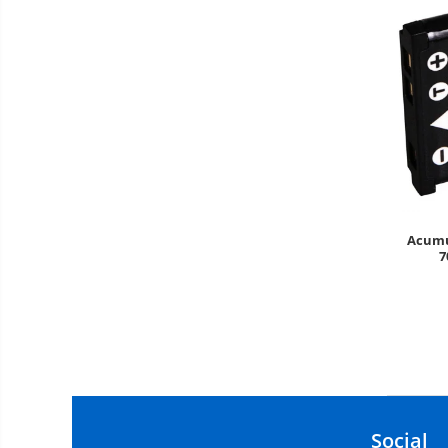
Acumu
7
Social