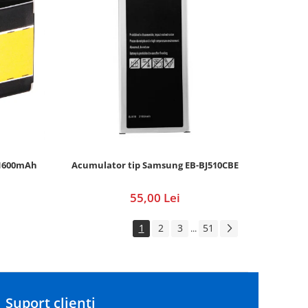
 1600mAh
Acumulator tip Samsung EB-BJ510CBE
55,00 Lei
1
2
3
51
...
Suport clienti