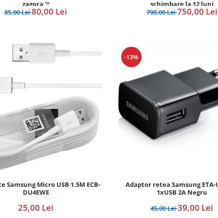
zagora ™
schimbare la 12 luni
80,00 Lei
750,00 Lei
85,00 Lei
790,00 Lei
-13%
te Samsung Micro USB 1.5M ECB-
Adaptor retea Samsung ETA-
DU4EWE
1xUSB 2A Negru
25,00 Lei
39,00 Lei
45,00 Lei