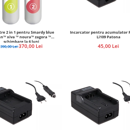
Incarcator pentru acumulator 
ltre 2 in 1 pentru Smardy blue
Li109 Patona
n™ xiva ™ noura™ zagora ™
schimbare la 6 luni
45,00 Lei
370,00 Lei
390,00 Lei