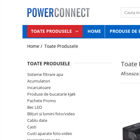
Toate Produsele
TOATE PRODUSELE
HOME
PRODUSE DE 
Sisteme filtrare apa
Sisteme filtrare apa
Acumulatori
Home /
Toate Produsele
Incarcatoare
Accesorii
Produse
Aparate foto
Toate 
TOATE PRODUSELE
de
bucatarie
Camere video
Pachete
Afiseaza:
Sisteme filtrare apa
kjøk
Promo
Telefoane mobile
Acumulatori
Bec
Incarcatoare
Aspiratoare
LED
Produse de bucatarie kjøk
Diverse
Pachete Promo
Blițuri
Bec LED
și
Adaptoare
Blițuri și lumini foto/video
lumini
Cablu
Boxe portabile
foto/video
Cablu date
date
Casti
Console
Casti
Custi aparate foto-video
Custi
Gripuri