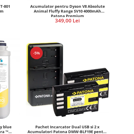
T-801
Acumulator pentru Dyson V8 Absolute
um
Animal Fluffy Range SV10 4000mAh
Patona Premium
349,00 Lei
-5%
dy blue
Pachet Incarcator Dual USB si 2 x
ora ™
Acumulatori Patona DMW-BLF19E pentru