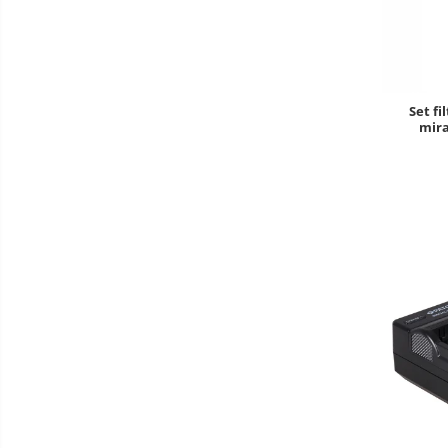
E14
E27
tableta
Telefoane mobile
Set fi
mira
Telefoane mobile
Telefoane mobile