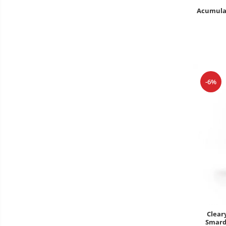
Acumula
-6%
Clear
Smard