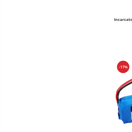
Incarcat
-17%