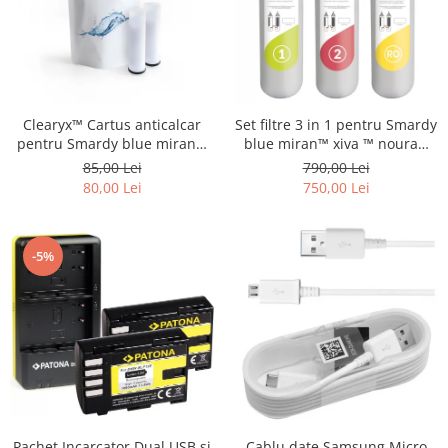
Clearyx™ Cartus anticalcar
Set filtre 3 in 1 pentru Smardy
pentru Smardy blue miran™
blue miran™ xiva ™ noura™
xiva ™ noura™ zagora ™
zagora ™ schimbare la 12 luni
85,00 Lei
790,00 Lei
80,00 Lei
750,00 Lei
-5%
Pachet Incarcator Dual USB si
Cablu date Samsung Micro