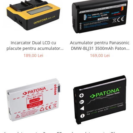
Acumulator pentru Panasonic
Incarcator Dual LCD cu
DMW-BLJ31 3500mAh Patona
placute pentru acumulator
Platinum
Sony NP-F970 Patona
169,00 Lei
189,00 Lei