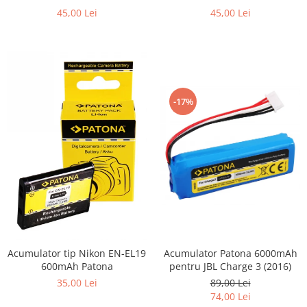
Patona
45,00 Lei
45,00 Lei
-17%
Acumulator Patona 6000mAh
Acumulator tip Nikon EN-EL19
pentru JBL Charge 3 (2016)
600mAh Patona
89,00 Lei
35,00 Lei
74,00 Lei