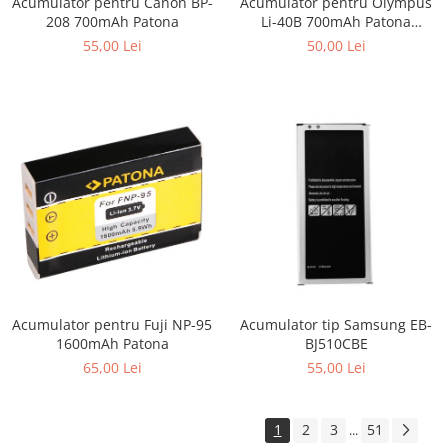
Acumulator pentru Canon BP-
Acumulator pentru Olympus
208 700mAh Patona
Li-40B 700mAh Patona
Premium
55,00 Lei
50,00 Lei
Acumulator pentru Fuji NP-95
Acumulator tip Samsung EB-
1600mAh Patona
BJ510CBE
65,00 Lei
55,00 Lei
1
2
3
51
...