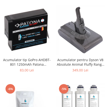
Acumulator tip GoPro AHDBT-
Acumulator pentru Dyson V8
801 1250mAh Patona
Absolute Animal Fluffy Range
Platinum
SV10 4000mAh Patona
83,00 Lei
349,00 Lei
Premium
-6%
-5%