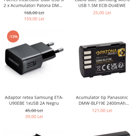
2 x Acumulatori Patona DMW-
USB 1.5M ECB-DU4EWE
BLF19E pentru Panasonic
168,00 Lei
25,00 Lei
Lumix DC-GH5 DMC-GH4
159,00 Lei
-13%
Adaptor retea Samsung ETA-
Acumulator tip Panasonic
U90EBE 1xUSB 2A Negru
DMW-BLF19E 2400mAh
Patona Protect
45,00 Lei
121,00 Lei
39,00 Lei