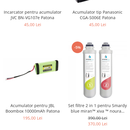
Smartwatch
Incarcator pentru acumulator
Acumulator tip Panasonic
JVC BN-VG107e Patona
CGA-S006E Patona
45,00 Lei
45,00 Lei
-5%
Acumulator pentru JBL
Set filtre 2 in 1 pentru Smardy
Boombox 10000mAh Patona
blue miran™ xiva ™ noura™
zagora ™ schimbare la 6 luni
195,00 Lei
390,00 Lei
370,00 Lei