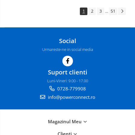
1
2
3
51
...
Social
Urmareste-ne in social media
Suport clienti
Luni-Vineri: 9.00 - 17.00
0728-779908
info@powerconnect.ro
Magazinul Meu
Clienti