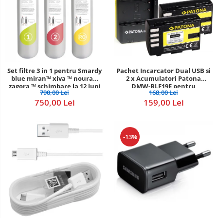
Set filtre 3 in 1 pentru Smardy
Pachet Incarcator Dual USB si
blue miran™ xiva ™ noura™
2 x Acumulatori Patona
zagora ™ schimbare la 12 luni
DMW-BLF19E pentru
790,00 Lei
168,00 Lei
Panasonic Lumix DC-GH5
750,00 Lei
159,00 Lei
DMC-GH4
-13%