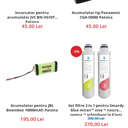
POS/Scanere coduri de bare
Incarcator pentru
Acumulator tip Panasonic
acumulator JVC BN-VG107e
CGA-S006E Patona
Scule electrice
Patona
45,00 Lei
45,00 Lei
Smartwatch
-5%
Acumulator pentru JBL
Set filtre 2 in 1 pentru Smardy
Boombox 10000mAh Patona
blue miran™ xiva ™ noura™
zagora ™ schimbare la 6 luni
195,00 Lei
390,00 Lei
370,00 Lei