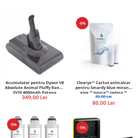
-6%
Acumulator pentru Dyson V8
Clearyx™ Cartus anticalcar
Absolute Animal Fluffy Range
pentru Smardy blue miran™
SV10 4000mAh Patona
xiva ™ noura™ zagora ™
349,00 Lei
85,00 Lei
Premium
80,00 Lei
-5%
-5%