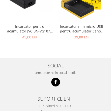
Incarcator pentru
Incarcator slim micro-USB
acumulator JVC BN-VG107e
pentru acumulator Canon
Patona
LP-E10 Patona
45,00 Lei
39,00 Lei
SOCIAL
Urmareste-ne in social media
SUPORT CLIENTI
Luni-Vineri: 9.00 - 17.00