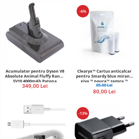
-6%
Acumulator pentru Dyson V8
Clearyx™ Cartus anticalcar
Absolute Animal Fluffy Range
pentru Smardy blue miran™
SV10 4000mAh Patona
xiva ™ noura™ zagora ™
349,00 Lei
85,00 Lei
Premium
80,00 Lei
-13%