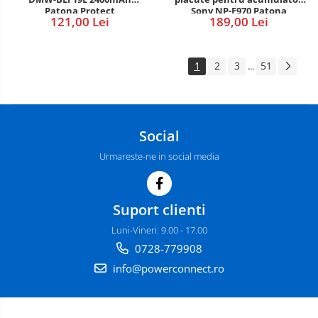
Sony NP-F970 Patona
Patona Protect
189,00 Lei
121,00 Lei
1
2
3
51
...
Social
Urmareste-ne in social media
Suport clienti
Luni-Vineri: 9.00 - 17.00
0728-779908
info@powerconnect.ro