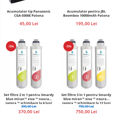
POS/Scanere coduri de bare
Acumulator pentru JBL
Acumulator tip Panasonic
Boombox 10000mAh Patona
CGA-S006E Patona
Scule electrice
195,00 Lei
45,00 Lei
Smartwatch
-5%
-5%
Set filtre 2 in 1 pentru Smardy
Set filtre 3 in 1 pentru Smardy
blue miran™ xiva ™ noura™
blue miran™ xiva ™ noura™
zagora ™ schimbare la 6 luni
zagora ™ schimbare la 12 luni
390,00 Lei
790,00 Lei
370,00 Lei
750,00 Lei