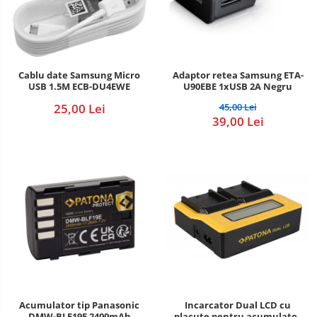
Cablu date Samsung Micro
Adaptor retea Samsung ETA-
USB 1.5M ECB-DU4EWE
U90EBE 1xUSB 2A Negru
25,00 Lei
45,00 Lei
39,00 Lei
Incarcator Dual LCD cu
Acumulator tip Panasonic
placute pentru acumulator
DMW-BLF19E 2400mAh