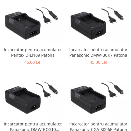
Cutite kjøk
Pachete Promo
Incarcatoare & acumulatori
Bec LED
E14
Incarcator pentru acumulator
Incarcator pentru acumulator
E27
Pentax D-Li109 Patona
Panasonic DMW-BCK7 Patona
Blițuri și lumini foto/video
45,00 Lei
45,00 Lei
Cablu date
tableta
Telefoane mobile
Casti
Telefoane mobile
Custi aparate foto-video
Incarcatoare auto
Incarcator pentru acumulator
Incarcator pentru acumulator
Telefoane mobile
Panasonic DMW-BCG10
Panasonic CGA-S006E Patona