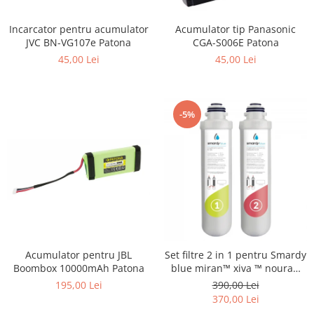
Gripuri
Incarcator pentru acumulator
Acumulator tip Panasonic
Laptop
JVC BN-VG107e Patona
CGA-S006E Patona
POS/Scanere coduri de bare
45,00 Lei
45,00 Lei
Scule electrice
Smartwatch
-5%
Incarcatoare
Aparate foto
Aspiratoare
Camere video
Diverse
Scule electrice
tableta
Acumulator pentru JBL
Set filtre 2 in 1 pentru Smardy
Boombox 10000mAh Patona
blue miran™ xiva ™ noura™
Telefoane mobile
zagora ™ schimbare la 6 luni
195,00 Lei
390,00 Lei
Produse de bucatarie kjøk
370,00 Lei
Accesorii kjøk