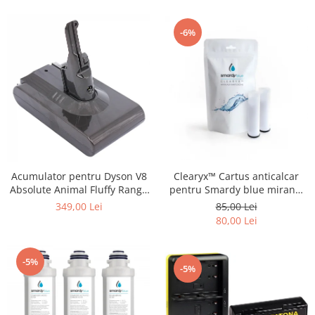
-6%
Acumulator pentru Dyson V8
Clearyx™ Cartus anticalcar
Absolute Animal Fluffy Range
pentru Smardy blue miran™
SV10 4000mAh Patona
xiva ™ noura™ zagora ™
349,00 Lei
85,00 Lei
Premium
80,00 Lei
-5%
-5%