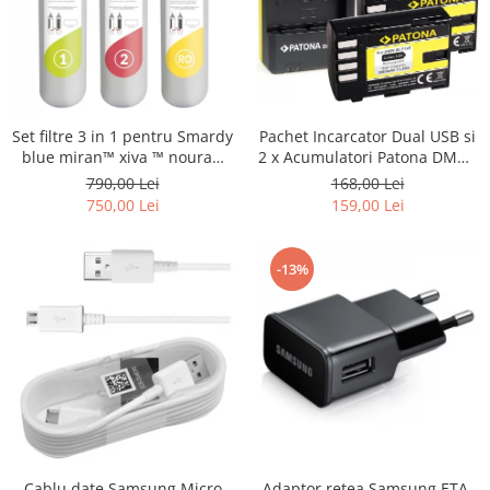
Set filtre 3 in 1 pentru Smardy
Pachet Incarcator Dual USB si
blue miran™ xiva ™ noura™
2 x Acumulatori Patona DMW-
zagora ™ schimbare la 12 luni
BLF19E pentru Panasonic
790,00 Lei
168,00 Lei
Lumix DC-GH5 DMC-GH4
750,00 Lei
159,00 Lei
-13%
Cablu date Samsung Micro
Adaptor retea Samsung ETA-