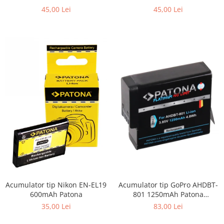
Patona
45,00 Lei
45,00 Lei
Acumulator tip Nikon EN-EL19
Acumulator tip GoPro AHDBT-
600mAh Patona
801 1250mAh Patona
Platinum
35,00 Lei
83,00 Lei