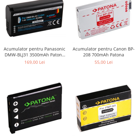
Acumulator pentru Panasonic
Acumulator pentru Canon BP-
DMW-BLJ31 3500mAh Patona
208 700mAh Patona
Platinum
169,00 Lei
55,00 Lei