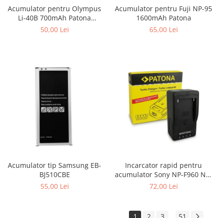
Acumulator pentru Fuji NP-95
Acumulator pentru Olympus
1600mAh Patona
Li-40B 700mAh Patona
Premium
65,00 Lei
50,00 Lei
Incarcator rapid pentru
Acumulator tip Samsung EB-
acumulator Sony NP-F960 NP-
BJ510CBE
F970 NP-F750 Patona
72,00 Lei
55,00 Lei
1
2
3
51
...