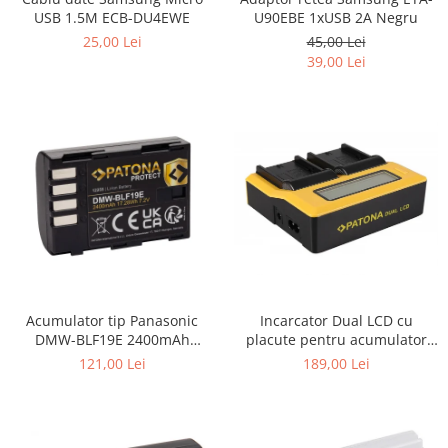
USB 1.5M ECB-DU4EWE
U90EBE 1xUSB 2A Negru
25,00 Lei
45,00 Lei
39,00 Lei
Incarcator Dual LCD cu
Acumulator tip Panasonic
placute pentru acumulator
DMW-BLF19E 2400mAh
Sony NP-F970 Patona
Patona Protect
189,00 Lei
121,00 Lei