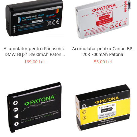
Acumulator pentru Panasonic
Acumulator pentru Canon BP-
DMW-BLJ31 3500mAh Patona
208 700mAh Patona
Platinum
169,00 Lei
55,00 Lei