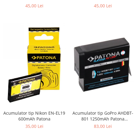
Patona
45,00 Lei
45,00 Lei
Acumulator tip Nikon EN-EL19
Acumulator tip GoPro AHDBT-
600mAh Patona
801 1250mAh Patona
Platinum
35,00 Lei
83,00 Lei