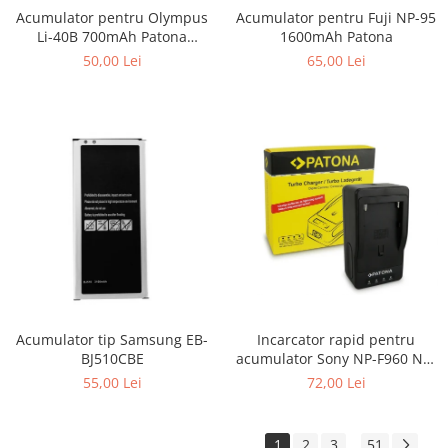
Acumulator pentru Fuji NP-95
Acumulator pentru Olympus
1600mAh Patona
Li-40B 700mAh Patona
Premium
65,00 Lei
50,00 Lei
Incarcator rapid pentru
Acumulator tip Samsung EB-
acumulator Sony NP-F960 NP-
BJ510CBE
F970 NP-F750 Patona
72,00 Lei
55,00 Lei
1
2
3
51
...