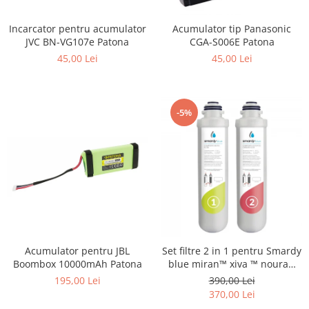
Smartwatch
Incarcator pentru acumulator
Acumulator tip Panasonic
JVC BN-VG107e Patona
CGA-S006E Patona
45,00 Lei
45,00 Lei
-5%
Acumulator pentru JBL
Set filtre 2 in 1 pentru Smardy
Boombox 10000mAh Patona
blue miran™ xiva ™ noura™
zagora ™ schimbare la 6 luni
195,00 Lei
390,00 Lei
370,00 Lei