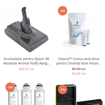
-6%
Acumulator pentru Dyson V8
Clearyx™ Cartus anticalcar
Absolute Animal Fluffy Range
pentru Smardy blue miran™
SV10 4000mAh Patona
xiva ™ noura™ zagora ™
349,00 Lei
85,00 Lei
Premium
80,00 Lei
-5%
-5%