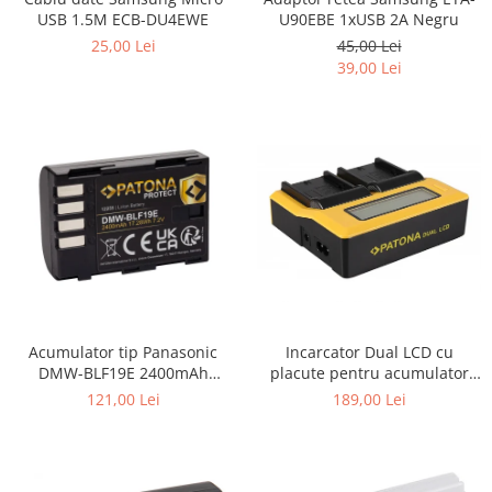
USB 1.5M ECB-DU4EWE
U90EBE 1xUSB 2A Negru
25,00 Lei
45,00 Lei
39,00 Lei
Incarcator Dual LCD cu
Acumulator tip Panasonic
placute pentru acumulator
DMW-BLF19E 2400mAh
Sony NP-F970 Patona
Patona Protect
189,00 Lei
121,00 Lei