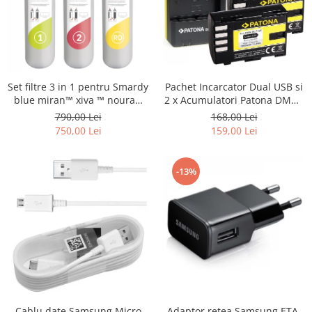
Set filtre 3 in 1 pentru Smardy
Pachet Incarcator Dual USB si
blue miran™ xiva ™ noura™
2 x Acumulatori Patona DMW-
zagora ™ schimbare la 12 luni
BLF19E pentru Panasonic
790,00 Lei
168,00 Lei
Lumix DC-GH5 DMC-GH4
750,00 Lei
159,00 Lei
-13%
Cablu date Samsung Micro
Adaptor retea Samsung ETA-