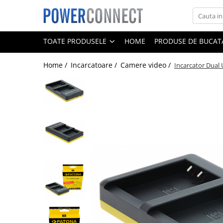
Toate Produsele
TOATE PRODUSELE
HOME
PRODUSE DE BUCATA
Sisteme filtrare apa
Home /
Incarcatoare /
Camere video /
Incarcator Dual
Sisteme filtrare apa
Accesorii
Acumulatori
Aparate foto
Camere video
Telefoane mobile
Aspiratoare
Diverse
Adaptoare
Boxe portabile
Console