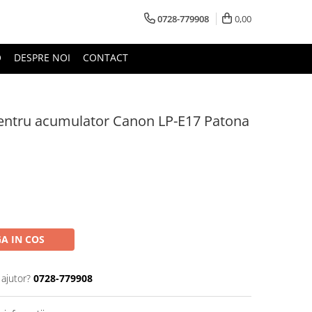
0728-779908
0,00
O
DESPRE NOI
CONTACT
entru acumulator Canon LP-E17 Patona
A IN COS
 ajutor?
0728-779908