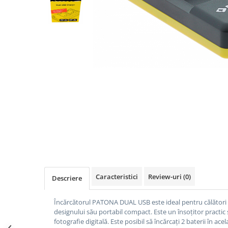
Gripuri
Laptop
POS/Scanere coduri de bare
Scule electrice
Smartwatch
Incarcatoare
Aparate foto
Aspiratoare
Camere video
Diverse
Scule electrice
Caracteristici
Review-uri
(0)
Descriere
tableta
Telefoane mobile
Încărcătorul PATONA DUAL USB este ideal pentru călători sa
designului său portabil compact. Este un însoțitor practic 
Produse de bucatarie kjøk
fotografie digitală. Este posibil să încărcați 2 baterii în ace
Accesorii kjøk