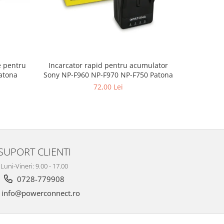
e pentru
Incarcator rapid pentru acumulator
Incarcat
atona
Sony NP-F960 NP-F970 NP-F750 Patona
So
72,00 Lei
SUPORT CLIENTI
Luni-Vineri: 9.00 - 17.00
0728-779908
info@powerconnect.ro