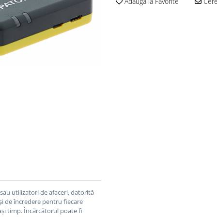
Adauga la Favorite
Cere 
u utilizatori de afaceri, datorită
și de încredere pentru fiecare
lași timp.
Încărcătorul poate fi