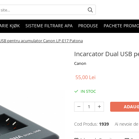
RIE KJØK
SISTEME FILTRARE APA
PRODUSE
PACHETE PROM
 USB pentru acumulator Canon LP-E17 Patona
Incarcator Dual USB p
Canon
55,00 Lei
IN STOC
ADAUG
Cod Produs:
1939
Ai nevoie de