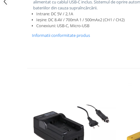
alimentat cu cablul USB-C inclus.
Sistemul de oprire autom
bateriilor din cauza supraîncărcării.
Cutite kjøk
Intrare: DC 5V / 2,1A
Pachete Promo
Ieșire: DC 8.4V / 700mA 1 / 500mAx2
(CH1 / CH2)
Conexiuni: USB-C, Micro-USB
Incarcatoare & acumulatori
Informatii conformitate produs
Bec LED
E14
E27
Blițuri și lumini foto/video
Cablu date
tableta
Telefoane mobile
Casti
Telefoane mobile
Custi aparate foto-video
Incarcatoare auto
Telefoane mobile