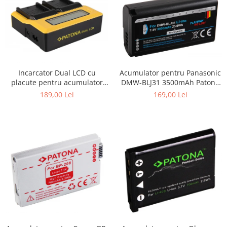
Acumulator pentru Panasonic
Incarcator Dual LCD cu
DMW-BLJ31 3500mAh Patona
placute pentru acumulator
Platinum
Sony NP-F970 Patona
169,00 Lei
189,00 Lei