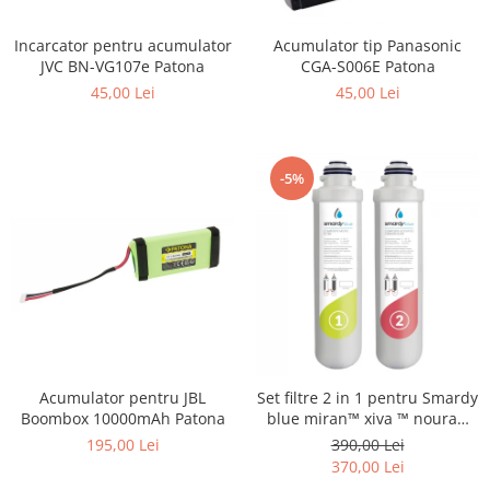
Gripuri
Incarcator pentru acumulator
Acumulator tip Panasonic
Laptop
JVC BN-VG107e Patona
CGA-S006E Patona
POS/Scanere coduri de bare
45,00 Lei
45,00 Lei
Scule electrice
Smartwatch
-5%
Incarcatoare
Aparate foto
Aspiratoare
Camere video
Diverse
Scule electrice
tableta
Acumulator pentru JBL
Set filtre 2 in 1 pentru Smardy
Boombox 10000mAh Patona
blue miran™ xiva ™ noura™
Telefoane mobile
zagora ™ schimbare la 6 luni
195,00 Lei
390,00 Lei
Produse de bucatarie kjøk
370,00 Lei
Accesorii kjøk