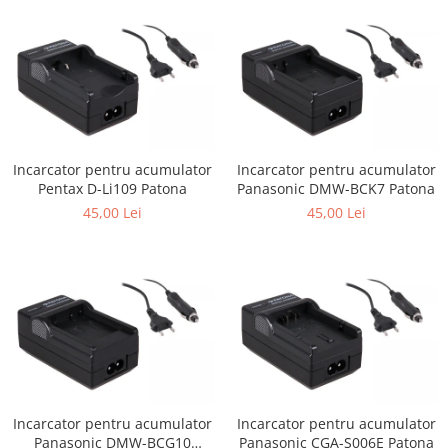
Cutite kjøk
Pachete Promo
Incarcatoare & acumulatori
Bec LED
E14
Incarcator pentru acumulator
Incarcator pentru acumulator
E27
Pentax D-Li109 Patona
Panasonic DMW-BCK7 Patona
Blițuri și lumini foto/video
45,00 Lei
45,00 Lei
Cablu date
tableta
Telefoane mobile
Casti
Telefoane mobile
Custi aparate foto-video
Incarcatoare auto
Incarcator pentru acumulator
Incarcator pentru acumulator
Telefoane mobile
Panasonic DMW-BCG10
Panasonic CGA-S006E Patona