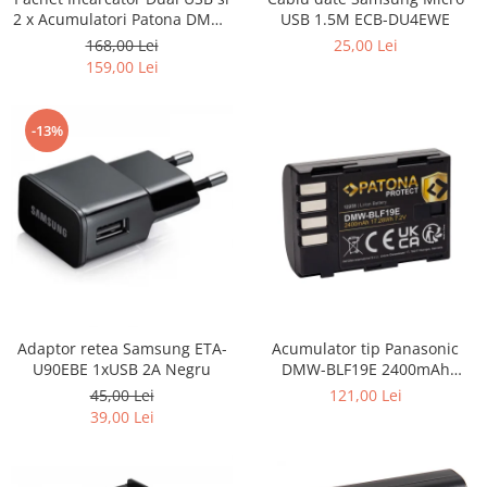
2 x Acumulatori Patona DMW-
USB 1.5M ECB-DU4EWE
BLF19E pentru Panasonic
168,00 Lei
25,00 Lei
Lumix DC-GH5 DMC-GH4
159,00 Lei
-13%
Adaptor retea Samsung ETA-
Acumulator tip Panasonic
U90EBE 1xUSB 2A Negru
DMW-BLF19E 2400mAh
Patona Protect
45,00 Lei
121,00 Lei
39,00 Lei