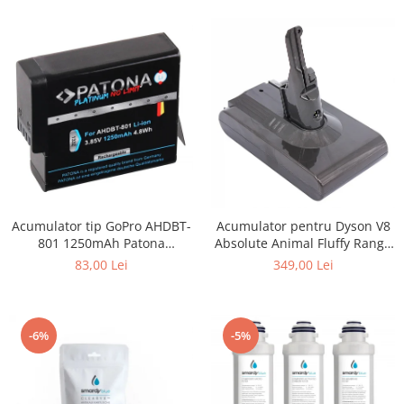
Acumulator tip GoPro AHDBT-
Acumulator pentru Dyson V8
801 1250mAh Patona
Absolute Animal Fluffy Range
Platinum
SV10 4000mAh Patona
83,00 Lei
349,00 Lei
Premium
-6%
-5%