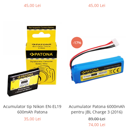
Patona
45,00 Lei
45,00 Lei
-17%
Acumulator Patona 6000mAh
Acumulator tip Nikon EN-EL19
pentru JBL Charge 3 (2016)
600mAh Patona
89,00 Lei
35,00 Lei
74,00 Lei