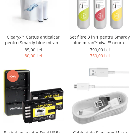
Clearyx™ Cartus anticalcar
Set filtre 3 in 1 pentru Smardy
pentru Smardy blue miran™
blue miran™ xiva ™ noura™
xiva ™ noura™ zagora ™
zagora ™ schimbare la 12 luni
85,00 Lei
790,00 Lei
80,00 Lei
750,00 Lei
-5%
Pachet Incarcator Dual USB si
Cablu date Samsung Micro