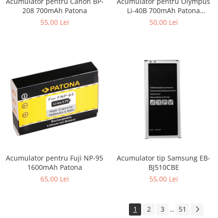
Acumulator pentru Canon BP-
Acumulator pentru Olympus
208 700mAh Patona
Li-40B 700mAh Patona
Premium
55,00 Lei
50,00 Lei
Acumulator pentru Fuji NP-95
Acumulator tip Samsung EB-
1600mAh Patona
BJ510CBE
65,00 Lei
55,00 Lei
1
2
3
51
...