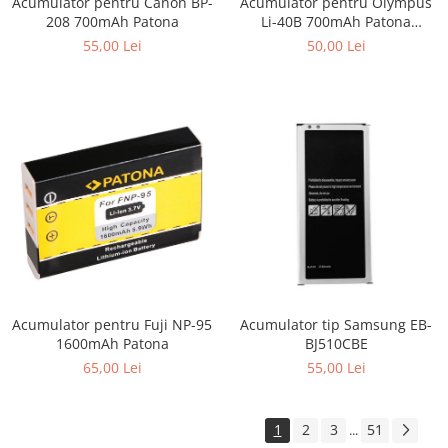
Acumulator pentru Canon BP-
Acumulator pentru Olympus
208 700mAh Patona
Li-40B 700mAh Patona
Premium
55,00 Lei
50,00 Lei
Acumulator pentru Fuji NP-95
Acumulator tip Samsung EB-
1600mAh Patona
BJ510CBE
65,00 Lei
55,00 Lei
1
2
3
51
...