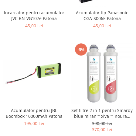
Gripuri
Incarcator pentru acumulator
Acumulator tip Panasonic
Laptop
JVC BN-VG107e Patona
CGA-S006E Patona
POS/Scanere coduri de bare
45,00 Lei
45,00 Lei
Scule electrice
Smartwatch
-5%
Incarcatoare
Aparate foto
Aspiratoare
Camere video
Diverse
Scule electrice
tableta
Acumulator pentru JBL
Set filtre 2 in 1 pentru Smardy
Boombox 10000mAh Patona
blue miran™ xiva ™ noura™
Telefoane mobile
zagora ™ schimbare la 6 luni
195,00 Lei
390,00 Lei
Produse de bucatarie kjøk
370,00 Lei
Accesorii kjøk