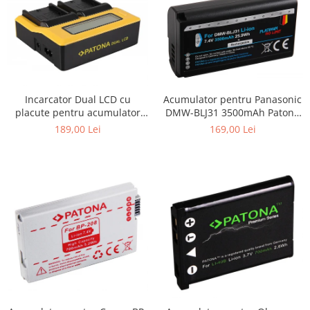
Acumulator pentru Panasonic
Incarcator Dual LCD cu
DMW-BLJ31 3500mAh Patona
placute pentru acumulator
Platinum
Sony NP-F970 Patona
169,00 Lei
189,00 Lei