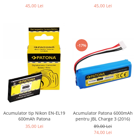
Patona
45,00 Lei
45,00 Lei
-17%
Acumulator Patona 6000mAh
Acumulator tip Nikon EN-EL19
pentru JBL Charge 3 (2016)
600mAh Patona
89,00 Lei
35,00 Lei
74,00 Lei