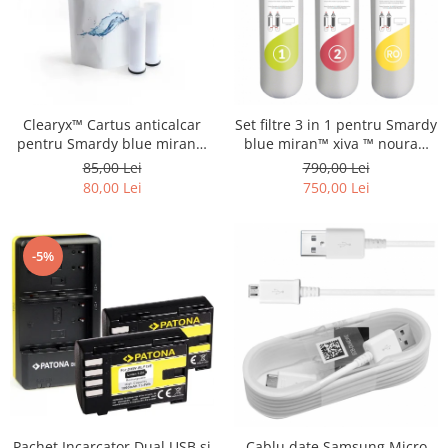
Clearyx™ Cartus anticalcar
Set filtre 3 in 1 pentru Smardy
pentru Smardy blue miran™
blue miran™ xiva ™ noura™
xiva ™ noura™ zagora ™
zagora ™ schimbare la 12 luni
85,00 Lei
790,00 Lei
80,00 Lei
750,00 Lei
-5%
Pachet Incarcator Dual USB si
Cablu date Samsung Micro