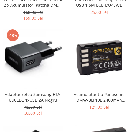
2 x Acumulatori Patona DMW-
USB 1.5M ECB-DU4EWE
BLF19E pentru Panasonic
168,00 Lei
25,00 Lei
Lumix DC-GH5 DMC-GH4
159,00 Lei
-13%
Adaptor retea Samsung ETA-
Acumulator tip Panasonic
U90EBE 1xUSB 2A Negru
DMW-BLF19E 2400mAh
Patona Protect
45,00 Lei
121,00 Lei
39,00 Lei