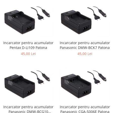
Cutite kjøk
Pachete Promo
Incarcatoare & acumulatori
Bec LED
E14
Incarcator pentru acumulator
Incarcator pentru acumulator
E27
Pentax D-Li109 Patona
Panasonic DMW-BCK7 Patona
Blițuri și lumini foto/video
45,00 Lei
45,00 Lei
Cablu date
tableta
Telefoane mobile
Casti
Telefoane mobile
Custi aparate foto-video
Incarcatoare auto
Incarcator pentru acumulator
Incarcator pentru acumulator
Telefoane mobile
Panasonic DMW-BCG10
Panasonic CGA-S006E Patona