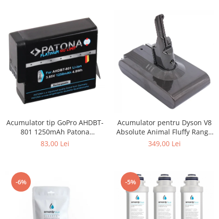
Acumulator tip GoPro AHDBT-
Acumulator pentru Dyson V8
801 1250mAh Patona
Absolute Animal Fluffy Range
Platinum
SV10 4000mAh Patona
83,00 Lei
349,00 Lei
Premium
-6%
-5%