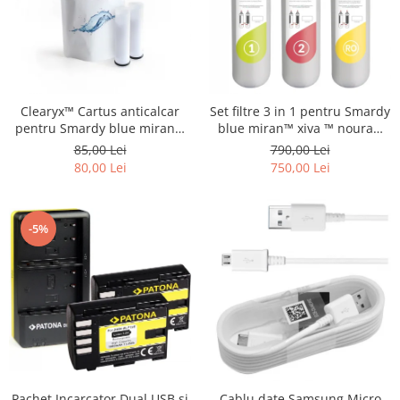
Clearyx™ Cartus anticalcar
Set filtre 3 in 1 pentru Smardy
pentru Smardy blue miran™
blue miran™ xiva ™ noura™
xiva ™ noura™ zagora ™
zagora ™ schimbare la 12 luni
85,00 Lei
790,00 Lei
80,00 Lei
750,00 Lei
-5%
Pachet Incarcator Dual USB si
Cablu date Samsung Micro