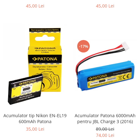
Patona
45,00 Lei
45,00 Lei
-17%
Acumulator Patona 6000mAh
Acumulator tip Nikon EN-EL19
pentru JBL Charge 3 (2016)
600mAh Patona
89,00 Lei
35,00 Lei
74,00 Lei