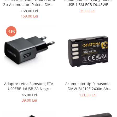
2 x Acumulatori Patona DMW-
USB 1.5M ECB-DU4EWE
BLF19E pentru Panasonic
168,00 Lei
25,00 Lei
Lumix DC-GH5 DMC-GH4
159,00 Lei
-13%
Adaptor retea Samsung ETA-
Acumulator tip Panasonic
U90EBE 1xUSB 2A Negru
DMW-BLF19E 2400mAh
Patona Protect
45,00 Lei
121,00 Lei
39,00 Lei