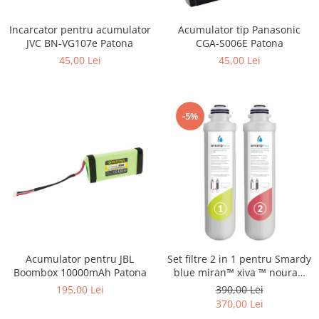
Gripuri
Incarcator pentru acumulator
Acumulator tip Panasonic
Laptop
JVC BN-VG107e Patona
CGA-S006E Patona
POS/Scanere coduri de bare
45,00 Lei
45,00 Lei
Scule electrice
Smartwatch
-5%
Incarcatoare
Aparate foto
Aspiratoare
Camere video
Diverse
Scule electrice
tableta
Acumulator pentru JBL
Set filtre 2 in 1 pentru Smardy
Boombox 10000mAh Patona
blue miran™ xiva ™ noura™
Telefoane mobile
zagora ™ schimbare la 6 luni
195,00 Lei
390,00 Lei
Produse de bucatarie kjøk
370,00 Lei
Accesorii kjøk