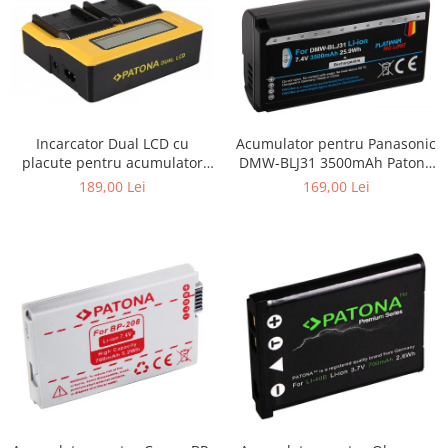
Acumulator pentru Panasonic
Incarcator Dual LCD cu
DMW-BLJ31 3500mAh Patona
placute pentru acumulator
Platinum
Sony NP-F970 Patona
169,00 Lei
189,00 Lei