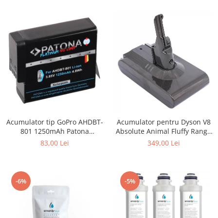
Acumulator tip GoPro AHDBT-
Acumulator pentru Dyson V8
801 1250mAh Patona
Absolute Animal Fluffy Range
Platinum
SV10 4000mAh Patona
83,00 Lei
349,00 Lei
Premium
-6%
-5%