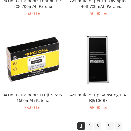
Acumulator pentru Canon BP-
Acumulator pentru Olympus
208 700mAh Patona
Li-40B 700mAh Patona
Premium
55,00 Lei
50,00 Lei
Acumulator pentru Fuji NP-95
Acumulator tip Samsung EB-
1600mAh Patona
BJ510CBE
65,00 Lei
55,00 Lei
1
2
3
51
...