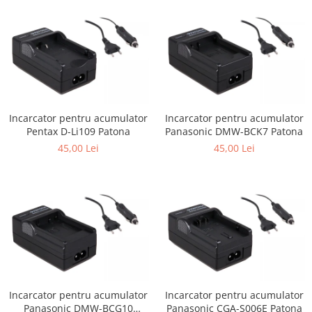
Cutite kjøk
Pachete Promo
Incarcatoare & acumulatori
Bec LED
E14
Incarcator pentru acumulator
Incarcator pentru acumulator
E27
Pentax D-Li109 Patona
Panasonic DMW-BCK7 Patona
Blițuri și lumini foto/video
45,00 Lei
45,00 Lei
Cablu date
tableta
Telefoane mobile
Casti
Telefoane mobile
Custi aparate foto-video
Incarcatoare auto
Incarcator pentru acumulator
Incarcator pentru acumulator
Telefoane mobile
Panasonic DMW-BCG10
Panasonic CGA-S006E Patona