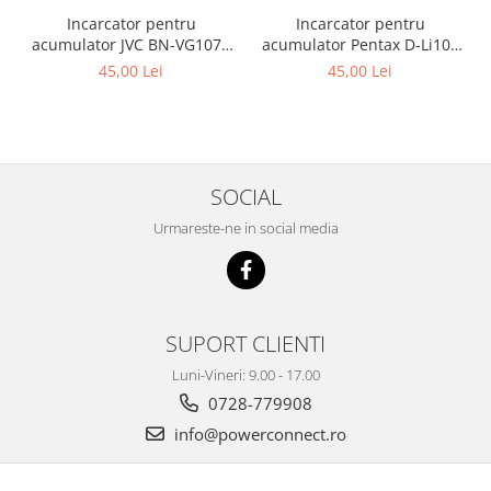
Incarcator pentru
Incarcator pentru
acumulator JVC BN-VG107e
acumulator Pentax D-Li109
Patona
Patona
45,00 Lei
45,00 Lei
SOCIAL
Urmareste-ne in social media
SUPORT CLIENTI
Luni-Vineri: 9.00 - 17.00
0728-779908
info@powerconnect.ro