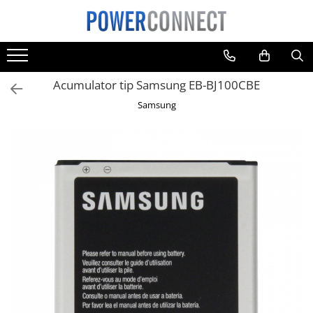
Toate Produsele
Sisteme filtrare apa
Acumulator tip Samsung EB-BJ100CBE
Sisteme filtrare apa
Samsung
Accesorii
Acumulatori
Aparate foto
Camere video
Telefoane mobile
Aspiratoare
Diverse
Adaptoare
Boxe portabile
Console