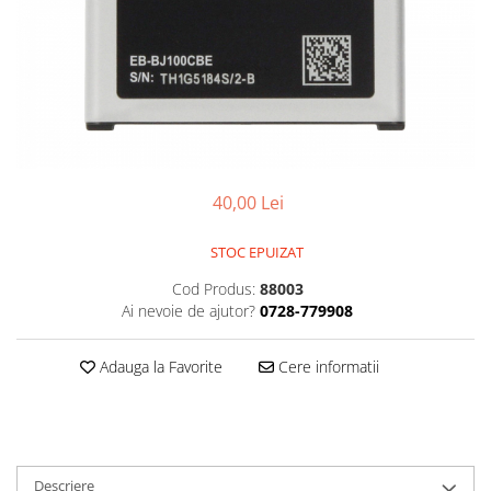
Gripuri
Laptop
POS/Scanere coduri de bare
Scule electrice
Smartwatch
Incarcatoare
40,00 Lei
Aparate foto
STOC EPUIZAT
Aspiratoare
Cod Produs:
88003
Camere video
Ai nevoie de ajutor?
0728-779908
Diverse
Scule electrice
Adauga la Favorite
Cere informatii
tableta
Telefoane mobile
Produse de bucatarie kjøk
Descriere
Accesorii kjøk