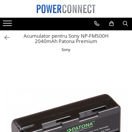
Toate Produsele
Sisteme filtrare apa
Acumulator pentru Sony NP-FM500H
Sisteme filtrare apa
2040mAh Patona Premium
Accesorii
Sony
Acumulatori
Aparate foto
Camere video
Telefoane mobile
Aspiratoare
Diverse
Adaptoare
Boxe portabile
Console