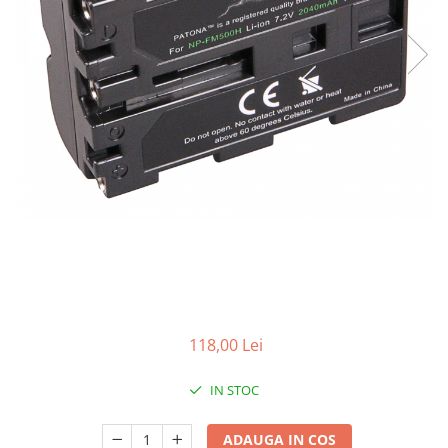
Gripuri
Laptop
POS/Scanere coduri de bare
Scule electrice
Smartwatch
Incarcatoare
Aparate foto
Aspiratoare
Camere video
Diverse
Scule electrice
118,00 Lei
tableta
Telefoane mobile
IN STOC
Produse de bucatarie kjøk
ADAUGA IN COS
Accesorii kjøk