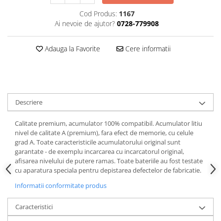
Cod Produs:
1167
Cutite kjøk
Ai nevoie de ajutor?
0728-779908
Pachete Promo
Incarcatoare & acumulatori
Adauga la Favorite
Cere informatii
Bec LED
E14
E27
Blițuri și lumini foto/video
Descriere
Cablu date
Calitate premium, acumulator 100% compatibil. Acumulator litiu
tableta
nivel de calitate A (premium), fara efect de memorie, cu celule
Telefoane mobile
grad A. Toate caracteristicile acumulatorului original sunt
garantate - de exemplu incarcarea cu incarcatorul original,
Casti
afisarea nivelului de putere ramas. Toate bateriile au fost testate
Telefoane mobile
cu aparatura speciala pentru depistarea defectelor de fabricatie.
Custi aparate foto-video
Informatii conformitate produs
Incarcatoare auto
Caracteristici
Telefoane mobile