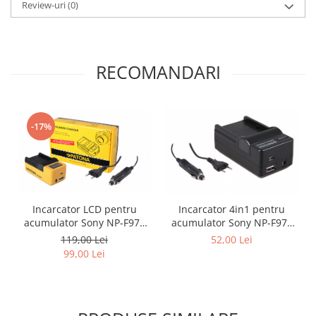
Review-uri
(0)
RECOMANDARI
-17%
Incarcator LCD pentru
Incarcator 4in1 pentru
acumulator Sony NP-F970
acumulator Sony NP-F970
NP-FM50 NP-FM500H
NP-FM50 NP-FM500H
119,00 Lei
52,00 Lei
Patona
Patona
99,00 Lei