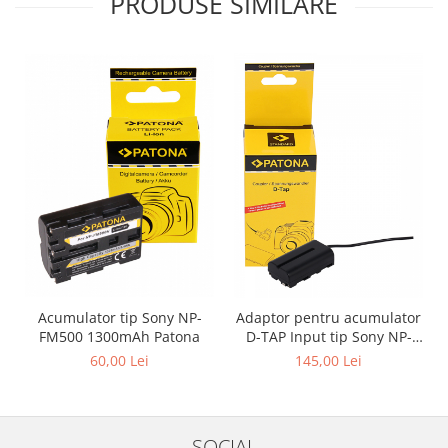
PRODUSE SIMILARE
Acumulator tip Sony NP-
Adaptor pentru acumulator
FM500 1300mAh Patona
D-TAP Input tip Sony NP-
F970 NP-FM500 NP-FM500H
60,00 Lei
145,00 Lei
Patona
SOCIAL