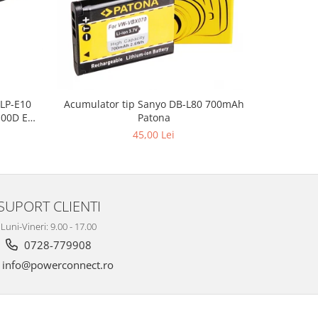
LP-E10
Acumulator tip Sanyo DB-L80 700mAh
Acumulato
100D EOS
Patona
 T3
45,00 Lei
SUPORT CLIENTI
Luni-Vineri: 9.00 - 17.00
0728-779908
info@powerconnect.ro