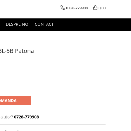
0728-779908
0,00
O
DESPRE NOI
CONTACT
BL-5B Patona
OMANDA
 ajutor?
0728-779908