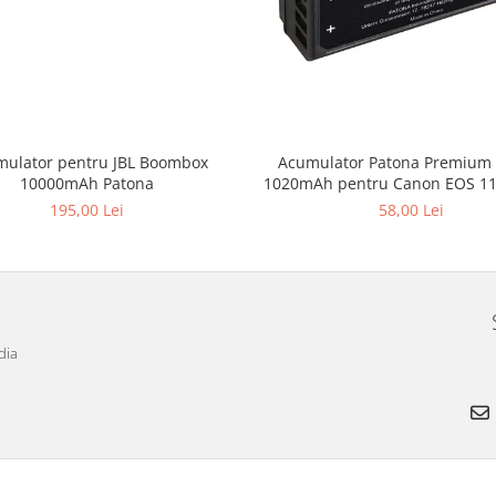
ulator pentru JBL Boombox
Acumulator Patona Premium 
10000mAh Patona
1020mAh pentru Canon EOS 1
2000D Kiss X50 EOS Rebel
195,00 Lei
58,00 Lei
dia