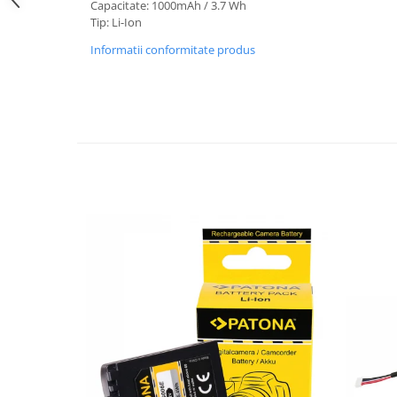
Capacitate: 1000mAh / 3.7 Wh
Tip: Li-Ion
Cutite kjøk
Informatii conformitate produs
Pachete Promo
Incarcatoare & acumulatori
Bec LED
E14
E27
Blițuri și lumini foto/video
Cablu date
tableta
Telefoane mobile
Casti
Telefoane mobile
Custi aparate foto-video
Incarcatoare auto
Telefoane mobile