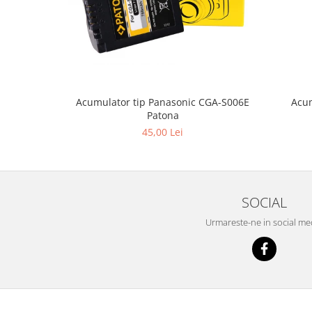
Acum
Acumulator tip Panasonic CGA-S006E
Patona
45,00 Lei
SOCIAL
Urmareste-ne in social me