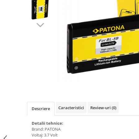
Gripuri
Laptop
POS/Scanere coduri de bare
Scule electrice
Smartwatch
Incarcatoare
Aparate foto
Aspiratoare
Camere video
Diverse
Scule electrice
Caracteristici
Review-uri
(0)
Descriere
tableta
Telefoane mobile
Detalii tehnice:
Brand: PATONA
Produse de bucatarie kjøk
Voltaj: 3.7 Volt
Accesorii kjøk