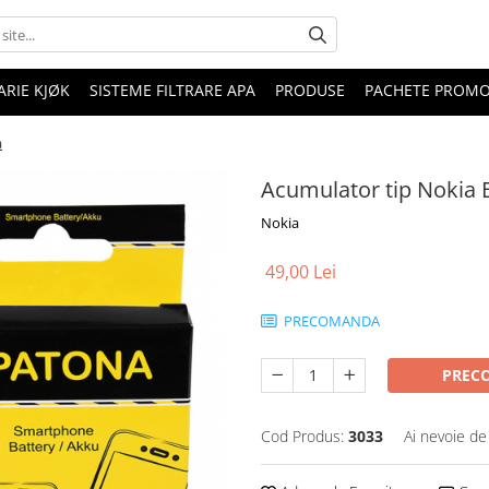
RIE KJØK
SISTEME FILTRARE APA
PRODUSE
PACHETE PROM
a
Acumulator tip Nokia 
Nokia
49,00 Lei
PRECOMANDA
PREC
Cod Produs:
3033
Ai nevoie de