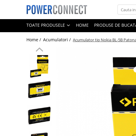
Toate Produsele
TOATE PRODUSELE
HOME
PRODUSE DE BUCATA
Sisteme filtrare apa
Home /
Acumulatori /
Acumulator tip Nokia BL-5B Paton
Sisteme filtrare apa
Accesorii
Acumulatori
Aparate foto
Camere video
Telefoane mobile
Aspiratoare
Diverse
Adaptoare
Boxe portabile
Console