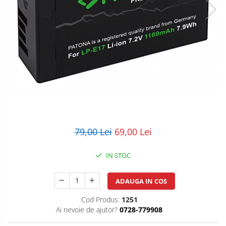
POS/Scanere coduri de bare
Scule electrice
Smartwatch
79,00 Lei
69,00 Lei
IN STOC
ADAUGA IN COS
Cod Produs:
1251
Ai nevoie de ajutor?
0728-779908