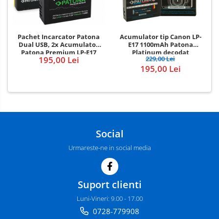
Pachet Incarcator Patona
Acumulator tip Canon LP-
Dual USB, 2x Acumulator
E17 1100mAh Patona
Patona Premium LP-E17
Platinum decodat
195,00 Lei
229,00 Lei
pentru Canon EOS 750D,
195,00 Lei
760D
Social
Urmareste-ne in social media
Suport clienti
Luni-Vineri: 9.00 - 17.00
0728-779908