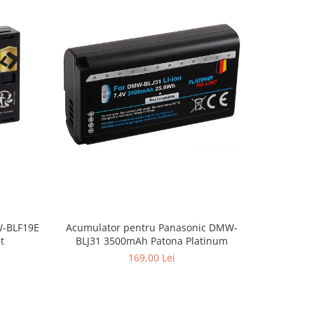
W-BLF19E
Acumulator pentru Panasonic DMW-
Acumula
t
BLJ31 3500mAh Patona Platinum
70
169,00 Lei