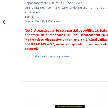
Capacitate mare 1000mAh / 7,2V / 7,2Wh
Cutite kjøk
USB-C Intrare: max.
1,2 A (curenții de intrare mai mari sun
al bateriei).
Pachete Promo
Tip: Li-ion
Incarcatoare & acumulatori
Marca: PATONA Platinum
Bec LED
Notă: Această baterie este parțial decodificată.
Bater
E14
adaptorul de alimentare USB-C sau încărcătorul PA
încărcată cu dispozitive Canon originale.
Când utiliz
E27
EOS RP M3 M5 și M6, nu este disponibil niciun indicat
bateriei.
Blițuri și lumini foto/video
Cablu date
Informatii conformitate produs
tableta
Telefoane mobile
Casti
Telefoane mobile
Custi aparate foto-video
Incarcatoare auto
Telefoane mobile