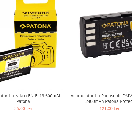
ator tip Nikon EN-EL19 600mAh
Acumulator tip Panasonic DM
Patona
2400mAh Patona Protec
35,00 Lei
121,00 Lei