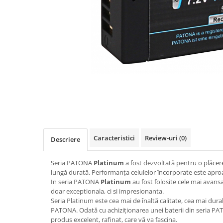
Gripuri
Laptop
POS/Scanere coduri de bare
Scule electrice
Smartwatch
Incarcatoare
Aparate foto
Aspiratoare
Camere video
Caracteristici
Review-uri
(0)
Descriere
Diverse
Scule electrice
Seria PATONA
Platinum
a fost dezvoltată pentru o plăcer
lungă durată.
Performanța celulelor încorporate este aproa
tableta
In seria PATONA
Platinum
au fost folosite cele mai avansa
doar exceptionala, ci si impresionanta.
Telefoane mobile
Seria Platinum este cea mai de înaltă calitate, cea mai durab
Produse de bucatarie kjøk
PATONA.
Odată cu achiziționarea unei baterii din seria 
produs excelent, rafinat, care vă va fascina.
Accesorii kjøk