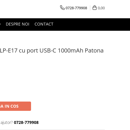
0728-779908
0,00
O
DESPRE NOI
CONTACT
 LP-E17 cu port USB-C 1000mAh Patona
A IN COS
 ajutor?
0728-779908