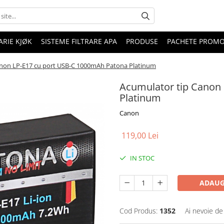
RIE KJØK
SISTEME FILTRARE APA
PRODUSE
PACHETE PROM
anon LP-E17 cu port USB-C 1000mAh Patona Platinum
Acumulator tip Canon
Platinum
Canon
119,00 Lei
IN STOC
ADAUG
Cod Produs:
1352
Ai nevoie de