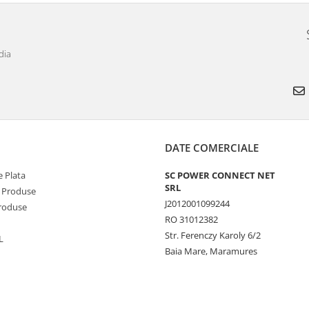
dia
DATE COMERCIALE
 Plata
SC POWER CONNECT NET
SRL
 Produse
J2012001099244
Produse
RO 31012382
Str. Ferenczy Karoly 6/2
L
Baia Mare, Maramures