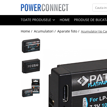
Toate Produsele
TOATE PRODUSELE
HOME
PRODUSE DE BUCATA
Sisteme filtrare apa
Home /
Acumulatori /
Aparate foto /
Acumulator tip C
Sisteme filtrare apa
Accesorii
Acumulatori
Aparate foto
Camere video
Telefoane mobile
Aspiratoare
Diverse
Adaptoare
Boxe portabile
Console