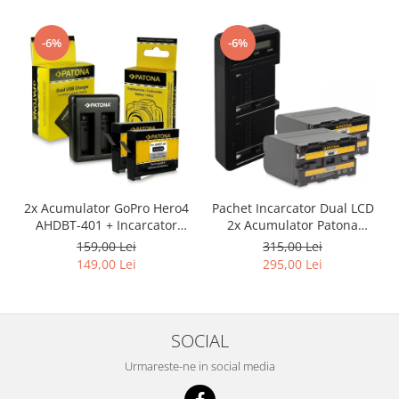
-6%
-6%
2x Acumulator GoPro Hero4
Pachet Incarcator Dual LCD
AHDBT-401 + Incarcator
2x Acumulator Patona
Dual AHBBP-401
pentru Sony NP-F970
159,00 Lei
315,00 Lei
149,00 Lei
295,00 Lei
SOCIAL
Urmareste-ne in social media