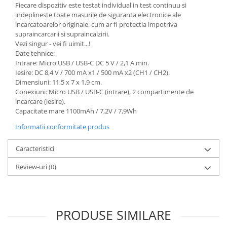
Fiecare dispozitiv este testat individual in test continuu si
indeplineste toate masurile de siguranta electronice ale
incarcatoarelor originale, cum ar fi protectia impotriva
supraincarcarii si supraincalzirii.
Vezi singur - vei fi uimit...!
Date tehnice:
Intrare: Micro USB / USB-C DC 5 V / 2,1 A min.
Iesire: DC 8,4 V / 700 mA x1 / 500 mA x2 (CH1 / CH2).
Dimensiuni: 11,5 x 7 x 1,9 cm.
Conexiuni: Micro USB / USB-C (intrare), 2 compartimente de
incarcare (iesire).
Capacitate mare 1100mAh / 7,2V / 7,9Wh
Informatii conformitate produs
Caracteristici
Review-uri
(0)
PRODUSE SIMILARE