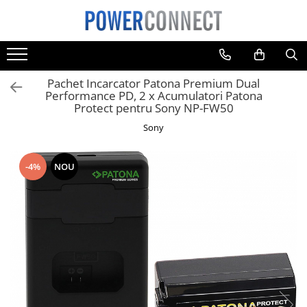
Toate Produsele
Sisteme filtrare apa
Pachet Incarcator Patona Premium Dual
Sisteme filtrare apa
Performance PD, 2 x Acumulatori Patona
Protect pentru Sony NP-FW50
Accesorii
Sony
Acumulatori
Aparate foto
-4%
NOU
Camere video
Telefoane mobile
Aspiratoare
Diverse
Adaptoare
Boxe portabile
Console