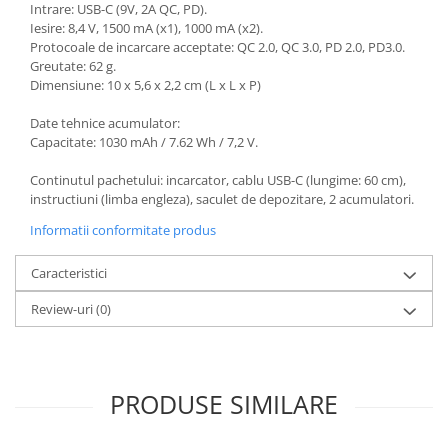
Intrare: USB-C (9V, 2A QC, PD).
Iesire: 8,4 V, 1500 mA (x1), 1000 mA (x2).
Protocoale de incarcare acceptate: QC 2.0, QC 3.0, PD 2.0, PD3.0.
Greutate: 62 g.
Dimensiune: 10 x 5,6 x 2,2 cm (L x L x P)
Date tehnice acumulator:
Capacitate: 1030 mAh / 7.62 Wh / 7,2 V.
Continutul pachetului: incarcator, cablu USB-C (lungime: 60 cm),
instructiuni (limba engleza), saculet de depozitare, 2 acumulatori.
Informatii conformitate produs
Caracteristici
Review-uri
(0)
PRODUSE SIMILARE