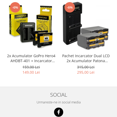
-6%
-6%
2x Acumulator GoPro Hero4
Pachet Incarcator Dual LCD
AHDBT-401 + Incarcator
2x Acumulator Patona
Dual AHBBP-401
pentru Sony NP-F970
159,00 Lei
315,00 Lei
149,00 Lei
295,00 Lei
SOCIAL
Urmareste-ne in social media