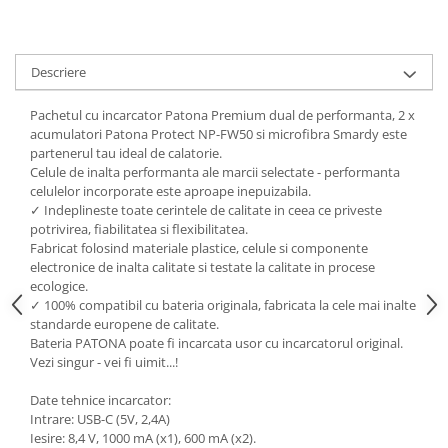
Cutite kjøk
Pachete Promo
Descriere
Incarcatoare & acumulatori
Pachetul cu incarcator Patona Premium dual de performanta, 2 x
Bec LED
acumulatori Patona Protect NP-FW50 si microfibra Smardy este
E14
partenerul tau ideal de calatorie.
Celule de inalta performanta ale marcii selectate - performanta
E27
celulelor incorporate este aproape inepuizabila.
Blițuri și lumini foto/video
✓ Indeplineste toate cerintele de calitate in ceea ce priveste
potrivirea, fiabilitatea si flexibilitatea.
Cablu date
Fabricat folosind materiale plastice, celule si componente
tableta
electronice de inalta calitate si testate la calitate in procese
ecologice.
Telefoane mobile
✓ 100% compatibil cu bateria originala, fabricata la cele mai inalte
Casti
standarde europene de calitate.
Bateria PATONA poate fi incarcata usor cu incarcatorul original.
Telefoane mobile
Vezi singur - vei fi uimit...!
Custi aparate foto-video
Date tehnice incarcator:
Incarcatoare auto
Intrare: USB-C (5V, 2,4A)
Telefoane mobile
Iesire: 8,4 V, 1000 mA (x1), 600 mA (x2).