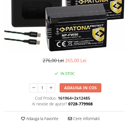
Gripuri
Laptop
POS/Scanere coduri de bare
Scule electrice
Smartwatch
Incarcatoare
Aparate foto
276,00 Lei
265,00 Lei
Aspiratoare
IN STOC
Camere video
Diverse
ADAUGA IN COS
Scule electrice
Cod Produs:
161964+2x12485
tableta
Ai nevoie de ajutor?
0728-779908
Telefoane mobile
Adauga la Favorite
Cere informatii
Produse de bucatarie kjøk
Accesorii kjøk