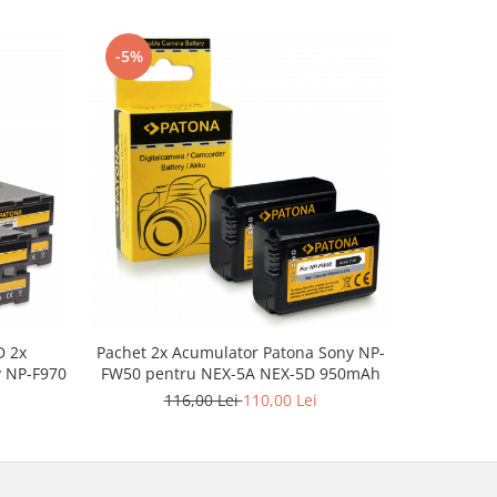
-5%
-10%
D 2x
Pachet 2x Acumulator Patona Sony NP-
Pachet 2x
y NP-F970
FW50 pentru NEX-5A NEX-5D 950mAh
116,00 Lei
110,00 Lei
2