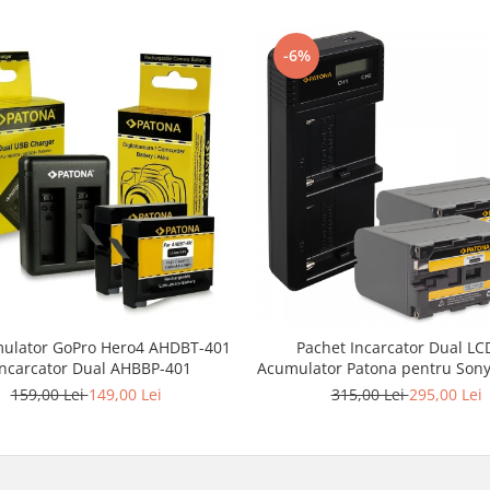
-6%
ulator GoPro Hero4 AHDBT-401
Pachet Incarcator Dual LC
Incarcator Dual AHBBP-401
Acumulator Patona pentru Son
159,00 Lei
149,00 Lei
315,00 Lei
295,00 Lei