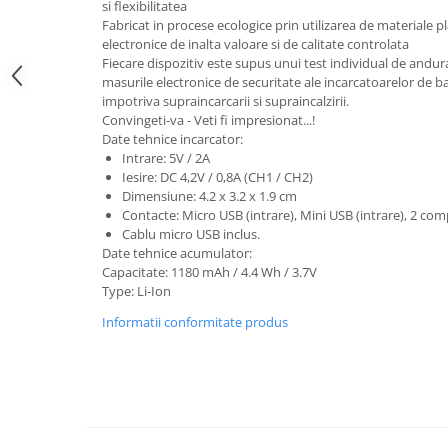
si flexibilitatea
Fabricat in procese ecologice prin utilizarea de materiale p
Cutite kjøk
electronice de inalta valoare si de calitate controlata
Pachete Promo
Fiecare dispozitiv este supus unui test individual de andur
masurile electronice de securitate ale incarcatoarelor de bat
Incarcatoare & acumulatori
impotriva supraincarcarii si supraincalzirii.
Bec LED
Convingeti-va - Veti fi impresionat...!
Date tehnice incarcator:
E14
Intrare: 5V / 2A
E27
Iesire: DC 4,2V / 0,8A (CH1 / CH2)
Dimensiune: 4.2 x 3.2 x 1.9 cm
Blițuri și lumini foto/video
Contacte: Micro USB (intrare), Mini USB (intrare), 2 com
Cablu date
Cablu micro USB inclus.
Date tehnice acumulator:
tableta
Capacitate: 1180 mAh / 4.4 Wh / 3.7V
Telefoane mobile
Type: Li-Ion
Casti
Informatii conformitate produs
Telefoane mobile
Custi aparate foto-video
Incarcatoare auto
Telefoane mobile