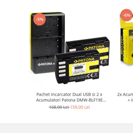
-6%
-5%
Pachet Incarcator Dual USB si 2 x
2x Acum
Acumulatori Patona DMW-BLF19E
+ 
pentru Panasonic Lumix DC-GH5 DMC-
168,00 Lei
159,00 Lei
GH4