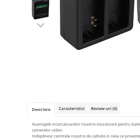
Gripuri
Laptop
POS/Scanere coduri de bare
Scule electrice
Smartwatch
Incarcatoare
Aparate foto
Aspiratoare
Camere video
Diverse
Scule electrice
Caracteristici
Review-uri
(0)
Descriere
tableta
Telefoane mobile
Avantajele incarcatoarelor noastre inovatoare pentru bateri
camerelor video:
Produse de bucatarie kjøk
Indeplinesc cerintele noastre de calitate in ceea ce priveste 
Accesorii kjøk