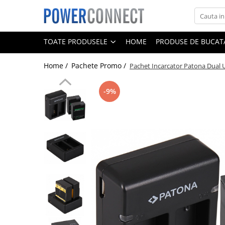
Toate Produsele
TOATE PRODUSELE
HOME
PRODUSE DE BUCATA
Sisteme filtrare apa
Home /
Pachete Promo /
Pachet Incarcator Patona Dual
Sisteme filtrare apa
Accesorii
-9%
Acumulatori
Aparate foto
Camere video
Telefoane mobile
Aspiratoare
Diverse
Adaptoare
Boxe portabile
Console