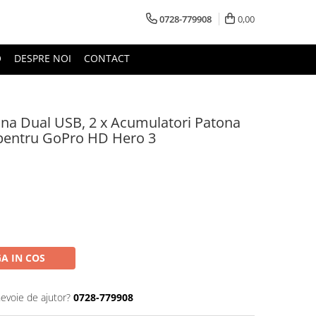
0728-779908
0,00
O
DESPRE NOI
CONTACT
ona Dual USB, 2 x Acumulatori Patona
entru GoPro HD Hero 3
A IN COS
nevoie de ajutor?
0728-779908