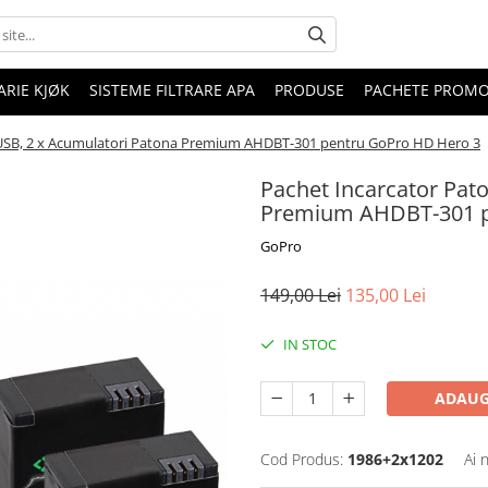
RIE KJØK
SISTEME FILTRARE APA
PRODUSE
PACHETE PROM
 USB, 2 x Acumulatori Patona Premium AHDBT-301 pentru GoPro HD Hero 3
Pachet Incarcator Pat
Premium AHDBT-301 p
GoPro
149,00 Lei
135,00 Lei
IN STOC
ADAUG
Cod Produs:
1986+2x1202
Ai 