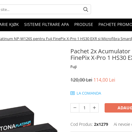
RIE KJØK
SISTEME FILTRARE APA
PRODUSE
PACHETE PROM
atinum NP-W126S pentru Fuji FinePix X-Pro 1 HS30 EXR si Microfibra Smar
Pachet 2x Acumulator 
FinePix X-Pro 1 HS30 E
Fuji
120,00 Lei
114,00 Lei
LA COMANDA
ADAUG
Cod Produs:
2x1279
Ai nevoie 