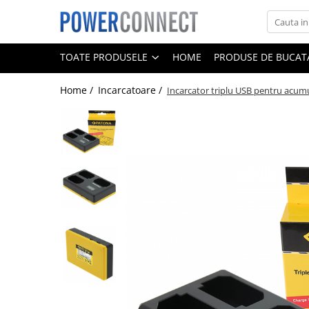
Toate Produsele
TOATE PRODUSELE
HOME
PRODUSE DE BUCATA
Sisteme filtrare apa
Home /
Incarcatoare /
Incarcator triplu USB pentru acu
Sisteme filtrare apa
Accesorii
Acumulatori
Aparate foto
Camere video
Telefoane mobile
Aspiratoare
Diverse
Adaptoare
Boxe portabile
Console