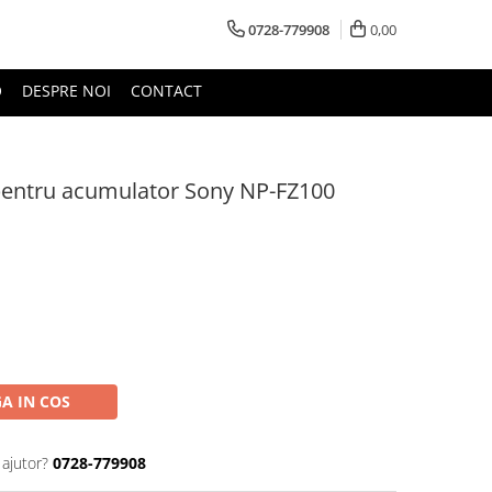
0728-779908
0,00
O
DESPRE NOI
CONTACT
 pentru acumulator Sony NP-FZ100
A IN COS
 ajutor?
0728-779908