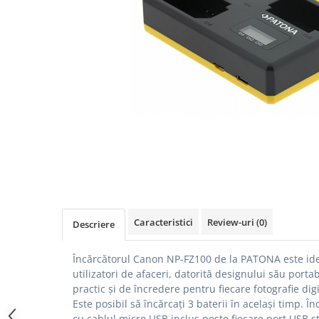
Gripuri
Laptop
POS/Scanere coduri de bare
Scule electrice
Smartwatch
Incarcatoare
Aparate foto
Aspiratoare
Camere video
Diverse
Caracteristici
Review-uri
(0)
Descriere
Scule electrice
tableta
Încărcătorul Canon NP-FZ100 de la PATONA este ide
utilizatori de afaceri, datorită designului său port
Telefoane mobile
practic și de încredere pentru fiecare fotografie digi
Produse de bucatarie kjøk
Este posibil să încărcați 3 baterii în același timp.
În
Accesorii kjøk
cu cablul micro USB inclus peste fiecare port USB 