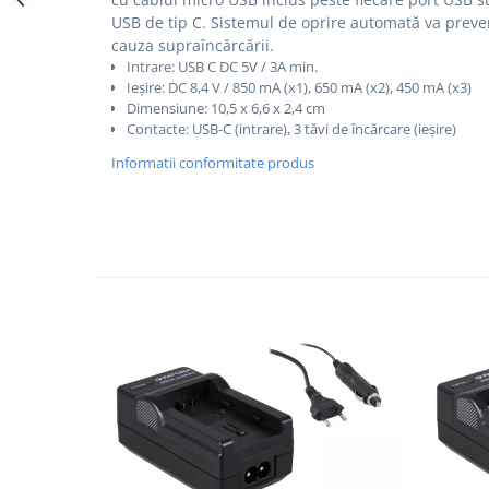
USB de tip C.
Sistemul de oprire automată va preven
Cutite kjøk
cauza supraîncărcării.
Pachete Promo
Intrare: USB C DC 5V / 3A min.
Ieșire: DC 8,4 V / 850 mA (x1), 650 mA (x2), 450 mA (x3)
Incarcatoare & acumulatori
Dimensiune: 10,5 x 6,6 x 2,4 cm
Bec LED
Contacte: USB-C (intrare), 3 tăvi de încărcare (ieșire)
E14
Informatii conformitate produs
E27
Blițuri și lumini foto/video
Cablu date
tableta
Telefoane mobile
Casti
Telefoane mobile
Custi aparate foto-video
Incarcatoare auto
Telefoane mobile