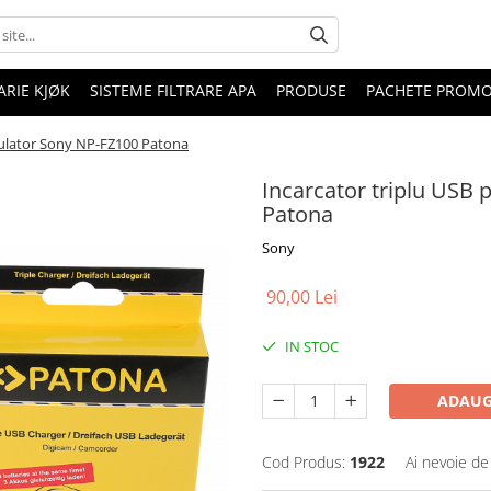
RIE KJØK
SISTEME FILTRARE APA
PRODUSE
PACHETE PROM
mulator Sony NP-FZ100 Patona
Incarcator triplu USB
Patona
Sony
90,00 Lei
IN STOC
ADAUG
Cod Produs:
1922
Ai nevoie de