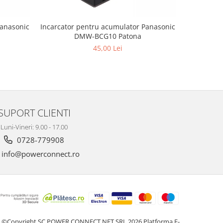
Panasonic
Incarcator pentru acumulator Panasonic
Incarcator
DMW-BCG10 Patona
45,00 Lei
SUPORT CLIENTI
Luni-Vineri: 9.00 - 17.00
0728-779908
info@powerconnect.ro
©Copyright SC POWER CONNECT NET SRL 2026
Platforma E-