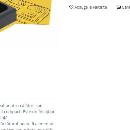
Adauga la Favorite
Cere 
al pentru călători sau
abil compact.
Este un însoțitor
tală.
cărcătorul poate fi alimentat
standard sau printr-un cablu