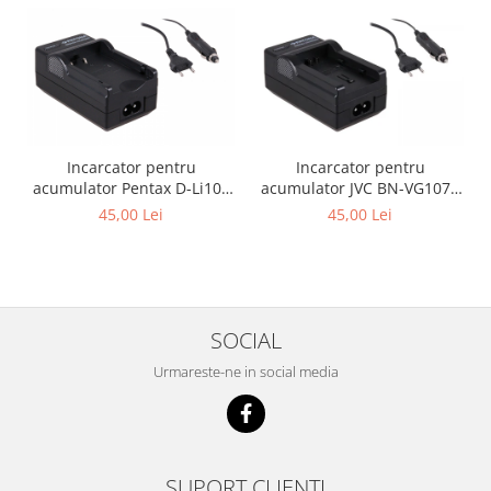
Incarcator pentru
Incarcator pentru
acumulator Pentax D-Li109
acumulator JVC BN-VG107e
Patona
Patona
45,00 Lei
45,00 Lei
SOCIAL
Urmareste-ne in social media
SUPORT CLIENTI