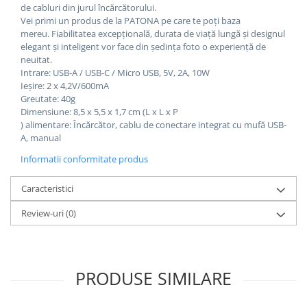
de cabluri din jurul încărcătorului.
Vei primi un produs de la PATONA pe care te poți baza
mereu. Fiabilitatea excepțională, durata de viață lungă și designul
elegant și inteligent vor face din ședința foto o experiență de
neuitat.
Intrare: USB-A / USB-C / Micro USB, 5V, 2A, 10W
Ieșire: 2 x 4,2V/600mA
Greutate: 40g
Dimensiune: 8,5 x 5,5 x 1,7 cm (L x L x P
) alimentare: Încărcător, cablu de conectare integrat cu mufă USB-
A, manual
Informatii conformitate produs
Caracteristici
Review-uri
(0)
PRODUSE SIMILARE