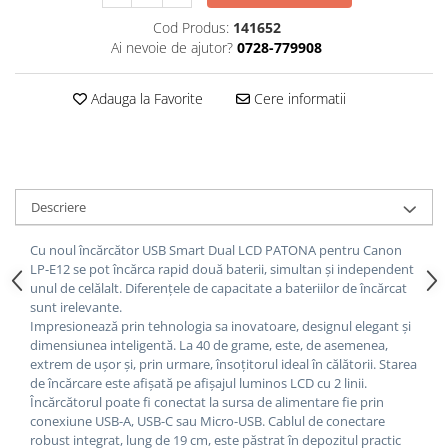
Cod Produs:
141652
Ai nevoie de ajutor?
0728-779908
Adauga la Favorite
Cere informatii
Descriere
Cu noul încărcător USB Smart Dual LCD PATONA pentru Canon
LP-E12 se pot încărca rapid două baterii, simultan și independent
unul de celălalt.
Diferențele de capacitate a bateriilor de încărcat
sunt irelevante.
Impresionează prin tehnologia sa inovatoare, designul elegant și
dimensiunea inteligentă.
La 40 de grame, este, de asemenea,
extrem de ușor și, prin urmare, însoțitorul ideal în călătorii.
Starea
de încărcare este afișată pe afișajul luminos LCD cu 2 linii.
Încărcătorul poate fi conectat la sursa de alimentare fie prin
conexiune USB-A, USB-C sau Micro-USB.
Cablul de conectare
robust integrat, lung de 19 cm, este păstrat în depozitul practic