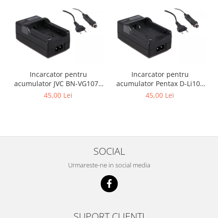
Incarcator pentru
Incarcator pentru
acumulator JVC BN-VG107e
acumulator Pentax D-Li109
Patona
Patona
45,00 Lei
45,00 Lei
SOCIAL
Urmareste-ne in social media
SUPORT CLIENTI