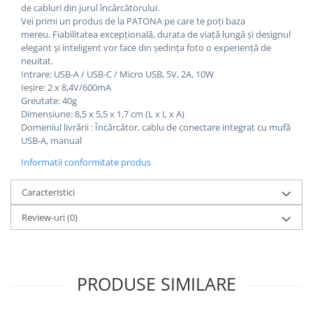
de cabluri din jurul încărcătorului.
Vei primi un produs de la PATONA pe care te poți baza
mereu. Fiabilitatea excepțională, durata de viață lungă și designul
elegant și inteligent vor face din ședința foto o experiență de
neuitat.
Intrare: USB-A / USB-C / Micro USB, 5V, 2A, 10W
Ieșire: 2 x 8,4V/600mA
Greutate: 40g
Dimensiune: 8,5 x 5,5 x 1,7 cm (L x L x A)
Domeniul livrării : Încărcător, cablu de conectare integrat cu mufă
USB-A, manual
Informatii conformitate produs
Caracteristici
Review-uri
(0)
PRODUSE SIMILARE