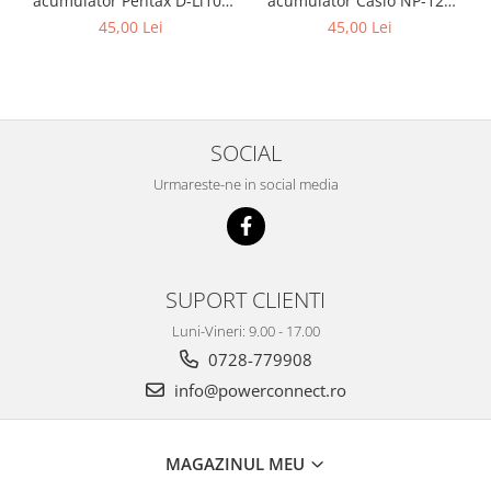
acumulator Pentax D-Li109
acumulator Casio NP-120
Patona
Patona
45,00 Lei
45,00 Lei
SOCIAL
Urmareste-ne in social media
SUPORT CLIENTI
Luni-Vineri: 9.00 - 17.00
0728-779908
info@powerconnect.ro
MAGAZINUL MEU