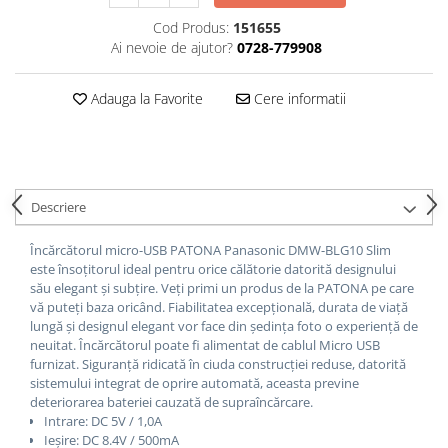
Cod Produs:
151655
Ai nevoie de ajutor?
0728-779908
Adauga la Favorite
Cere informatii
Descriere
Încărcătorul micro-USB PATONA Panasonic DMW-BLG10 Slim
este însoțitorul ideal pentru orice călătorie datorită designului
său elegant și subțire.
Veți primi un produs de la PATONA pe care
vă puteți baza oricând.
Fiabilitatea excepțională, durata de viață
lungă și designul elegant vor face din ședința foto o experiență de
neuitat.
Încărcătorul poate fi alimentat de cablul Micro USB
furnizat. Siguranță ridicată în ciuda construcției reduse, datorită
sistemului integrat de oprire automată, aceasta previne
deteriorarea bateriei cauzată de supraîncărcare.
Intrare: DC 5V / 1,0A
Ieșire: DC 8.4V / 500mA