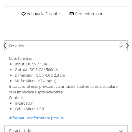
Cutite kjøk
Adauga la Favorite
Cere informatii
Pachete Promo
Incarcatoare & acumulatori
Bec LED
E14
Descriere
E27
Date tehnice:
Blițuri și lumini foto/video
Input: DC 5V / 1,0A
Cablu date
Output: DC 8.4V / 500mA
Dimensiuni: 8,5 x 4,6 x 2,3 cm
tableta
Mufa: Micro USB (input)
Telefoane mobile
Incarcatorul este prevazut cu un sistem automat de decuplare
care impiedica supraincarcarea.
Casti
Contine:
Telefoane mobile
Incarcator
Cablu Micro-USB
Custi aparate foto-video
Informatii conformitate produs
Incarcatoare auto
Telefoane mobile
Caracteristici