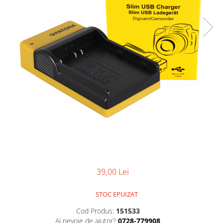
Gripuri
Laptop
POS/Scanere coduri de bare
Scule electrice
Smartwatch
Incarcatoare
Aparate foto
Aspiratoare
Camere video
Diverse
Scule electrice
39,00 Lei
tableta
Telefoane mobile
STOC EPUIZAT
Produse de bucatarie kjøk
Cod Produs:
151533
Ai nevoie de ajutor?
0728-779908
Accesorii kjøk