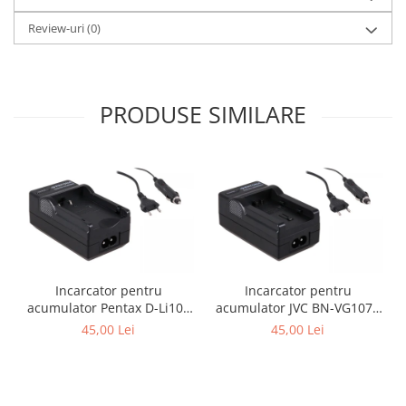
Review-uri
(0)
PRODUSE SIMILARE
Incarcator pentru
Incarcator pentru
acumulator Pentax D-Li109
acumulator JVC BN-VG107e
Patona
Patona
45,00 Lei
45,00 Lei