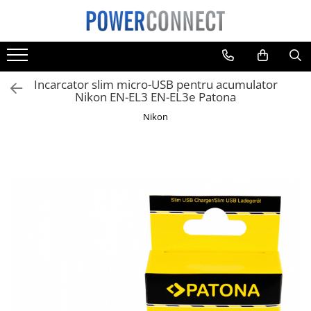
Toate Produsele
Sisteme filtrare apa
Incarcator slim micro-USB pentru acumulator
Sisteme filtrare apa
Nikon EN-EL3 EN-EL3e Patona
Accesorii
Nikon
Acumulatori
Aparate foto
Camere video
Telefoane mobile
Aspiratoare
Diverse
Adaptoare
Boxe portabile
Console